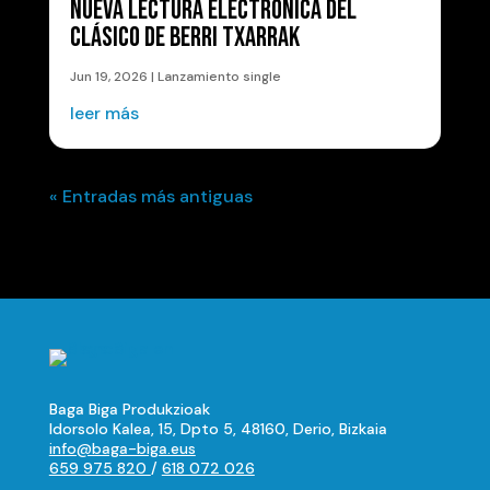
NUEVA LECTURA ELECTRÓNICA DEL
CLÁSICO DE BERRI TXARRAK
Jun 19, 2026
|
Lanzamiento single
leer más
« Entradas más antiguas
Baga Biga Produkzioak
Idorsolo Kalea, 15, Dpto 5, 48160, Derio, Bizkaia
info@baga-biga.eus
659 975 820
/
618 072 026