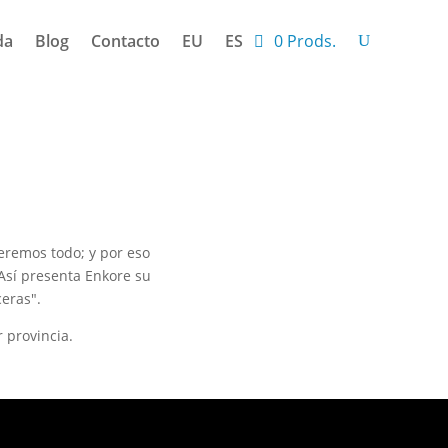
da
Blog
Contacto
EU
ES
0 Prods.
eremos todo; y por eso
Así presenta Enkore su
eras".
 provincia.