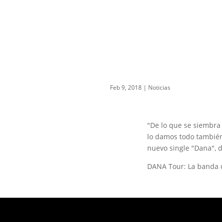
Feb 9, 2018
|
Noticias
"De lo que se siembra
lo damos todo también
nuevo single "Dana", 
DANA Tour: La banda of