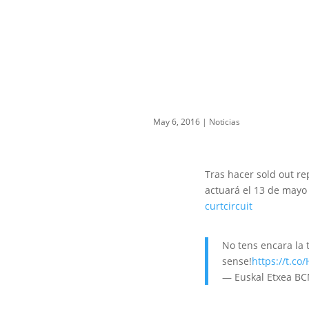
May 6, 2016
|
Noticias
Tras hacer sold out re
actuará el 13 de mayo 
curtcircuit
No tens encara la 
sense!
https://t.c
— Euskal Etxea B