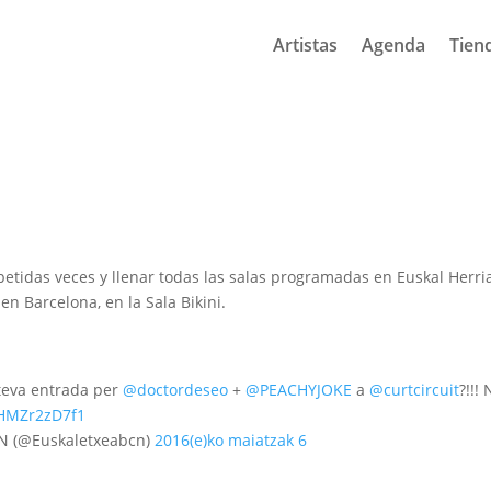
Artistas
Agenda
Tien
petidas veces y llenar todas las salas programadas en Euskal Herri
en Barcelona, en la Sala Bikini.
teva entrada per
@doctordeseo
+
@PEACHYJOKE
a
@curtcircuit
?!!!
o/HMZr2zD7f1
CN (@Euskaletxeabcn)
2016(e)ko maiatzak 6