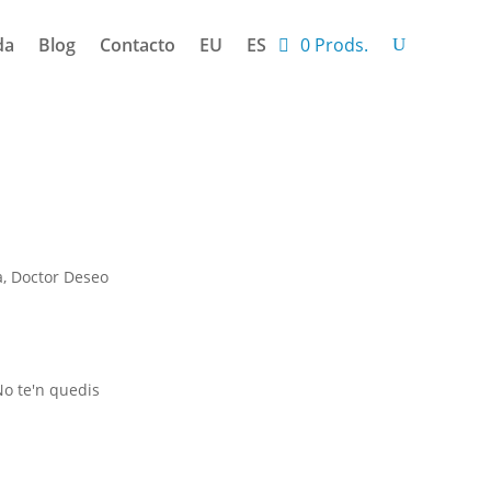
da
Blog
Contacto
EU
ES
0 Prods.
a, Doctor Deseo
 No te'n quedis