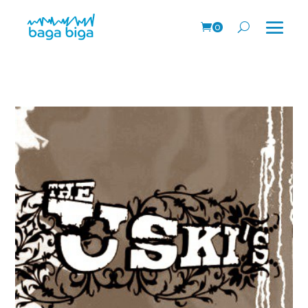
0
Prods.