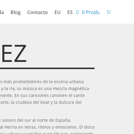
da
Blog
Contacto
EU
ES
0 Prods.
EZ
es más prometedores de la escena urbana
o y la ría, su música es una mezcla magnética
resente. En sus canciones conviven el cante
orte, la crudeza del beat y la dulzura del
e sonoro del sur al norte de España,
l Herria en letras, ritmos y emociones. El disco
ica urbana y sonidos euskaldunes, explorando