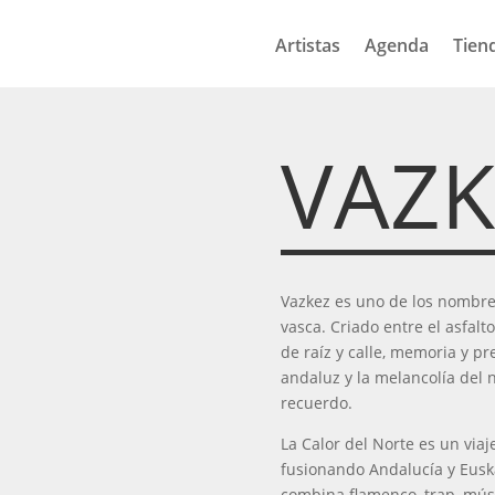
Artistas
Agenda
Tien
VAZK
Vazkez es uno de los nombr
vasca. Criado entre el asfalt
de raíz y calle, memoria y p
andaluz y la melancolía del n
recuerdo.
La Calor del Norte es un viaj
fusionando Andalucía y Euska
combina flamenco, trap, mús