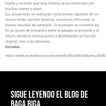
huella y recordar que esta historia se ha construido con
muchas manos y voces.
Las actuaciones se realizarán como breves capítulos de un
mismo relato: sonidos diversos, momentos diferentes, la
misma voluntad de compartir. El escenario se convierte así
en un punto de encuentro entre el pasado, el presente y el
futuro, donde la música vuelve a desempeñar su función
original: unir a las personas.
Entradas
https://www.euskalduna.eus/es/detalle/BAGABI26@Janto_KB/B
Sigue leyendo el blog de
Baga Biga