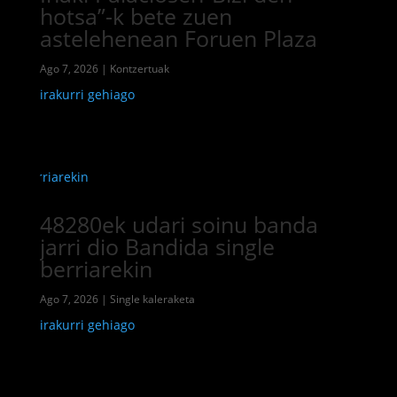
hotsa”-k bete zuen
astelehenean Foruen Plaza
Ago 7, 2026
|
Kontzertuak
irakurri gehiago
48280ek udari soinu banda
jarri dio Bandida single
berriarekin
Ago 7, 2026
|
Single kaleraketa
irakurri gehiago