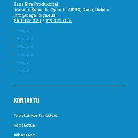
Baga Biga Produkzioak
Idorsolo Kalea, 15, Dpto 5, 48160, Derio, Bizkaia
info@baga-biga.eus
659 975 820
/
618 072 026
Seguir
Seguir
Seguir
Seguir
Seguir
Seguir
Kontaktu
Artistak kontratatzea
Kontaktua
Whatsapp