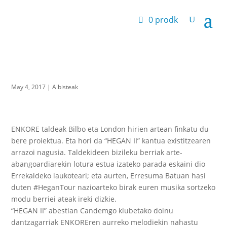
0 prodk
May 4, 2017
|
Albisteak
ENKORE taldeak Bilbo eta London hirien artean finkatu du
bere proiektua. Eta hori da “HEGAN II” kantua existitzearen
arrazoi nagusia. Taldekideen bizileku berriak arte-
abangoardiarekin lotura estua izateko parada eskaini dio
Errekaldeko laukoteari; eta aurten, Erresuma Batuan hasi
duten #HeganTour nazioarteko birak euren musika sortzeko
modu berriei ateak ireki dizkie.
“HEGAN II” abestian Candemgo klubetako doinu
dantzagarriak ENKOREren aurreko melodiekin nahastu