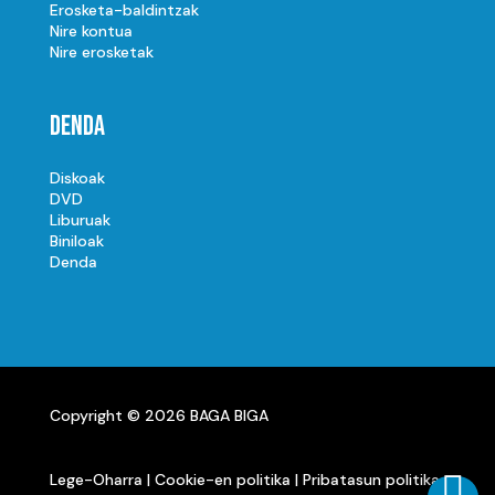
Erosketa-baldintzak
Nire kontua
Nire erosketak
Denda
Diskoak
DVD
Liburuak
Biniloak
Denda
Copyright © 2026 BAGA BIGA

Lege-Oharra
|
Cookie-en politika
|
Pribatasun politika