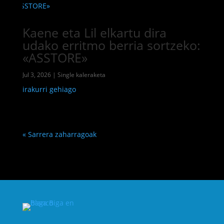
Kaene eta Lil elkartu dira
udako erritmo berria sortzeko:
«ASSTORE»
Jul 3, 2026
|
Single kaleraketa
irakurri gehiago
« Sarrera zaharragoak