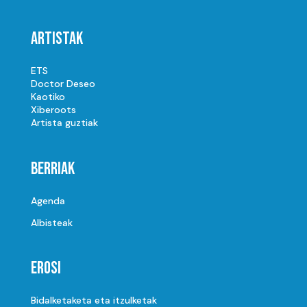
Artistak
ETS
Doctor Deseo
Kaotiko
Xiberoots
Artista guztiak
Berriak
Agenda
Albisteak
Erosi
Bidalketaketa eta itzulketak