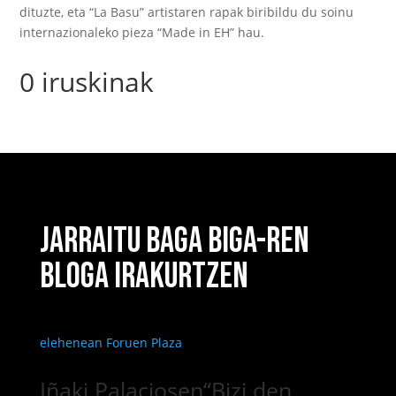
dituzte, eta “La Basu” artistaren rapak biribildu du soinu
internazionaleko pieza “Made in EH” hau.
0 iruskinak
JARRAITU BAGA BIGA-REN
BLOGA IRAKURTZEN
Iñaki Palaciosen“Bizi den