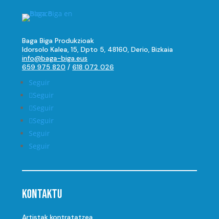
Baga Biga Produkzioak
Idorsolo Kalea, 15, Dpto 5, 48160, Derio, Bizkaia
info@baga-biga.eus
659 975 820
/
618 072 026
Seguir
Seguir
Seguir
Seguir
Seguir
Seguir
Kontaktu
Artistak kontratatzea