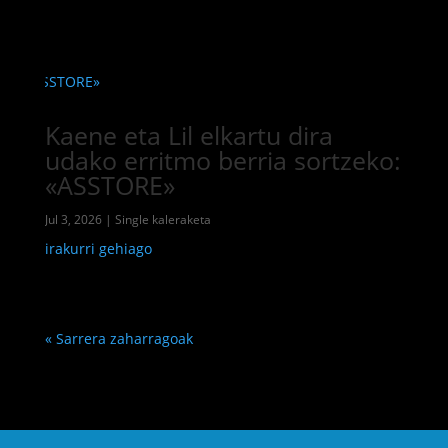
Kaene eta Lil elkartu dira
udako erritmo berria sortzeko:
«ASSTORE»
Jul 3, 2026
|
Single kaleraketa
irakurri gehiago
« Sarrera zaharragoak