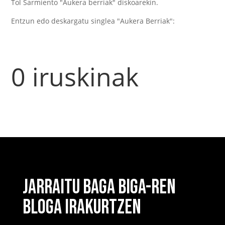
Tol Sarmiento "Aukera berriak" diskoarekin.
Entzun edo deskargatu singlea "Aukera Berriak":
0 iruskinak
JARRAITU BAGA BIGA-REN
BLOGA IRAKURTZEN