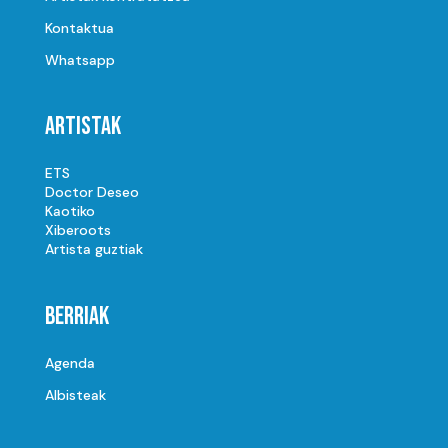
Kontaktua
Whatsapp
Artistak
ETS
Doctor Deseo
Kaotiko
Xiberoots
Artista guztiak
Berriak
Agenda
Albisteak