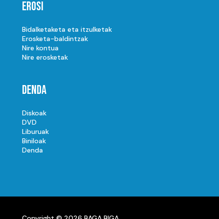
Erosi
Bidalketaketa eta itzulketak
Erosketa-baldintzak
Nire kontua
Nire erosketak
Denda
Diskoak
DVD
Liburuak
Biniloak
Denda
Copyright © 2026 BAGA BIGA