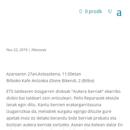
0 prodk
Nov 22, 2019
|
Albisteak
Azaroaren 27an,Asteazkena, 11:00etan
Bilboko Kafe Antzokia (Done Bikendi, 2 (Bilbo)
ETS taldearen bosgarren diskoak "Aukera berriak" ekarriko
dizkio bai taldeari zein entzuleari. Pello Reparazek ekoizle
lanak egin ditu. Kantu berrien erakargarritasuna
izugarrizkoa da, melodiek xurgatu egingo dituzte gure
apetak inoiz ez delako berandu bide berriak probatu eta
bizitzan aukera berriak sortzeko. Asean eta betean dator En