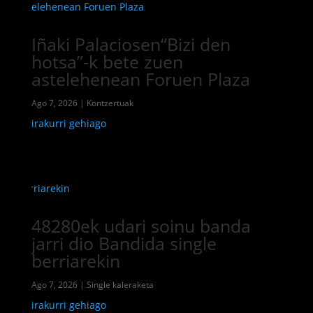
Iñaki Palaciosen“Bizi den
hotsa”-k bete zuen
astelehenean Foruen Plaza
Ago 7, 2026
|
Kontzertuak
irakurri gehiago
48280ek udari soinu banda
jarri dio Bandida single
berriarekin
Ago 7, 2026
|
Single kaleraketa
irakurri gehiago