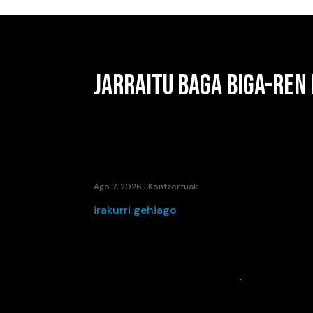
JARRAITU BAGA BIGA-REN
IÑAKI PALACIOSEN“BIZI DEN HOTSA”-K 
Ago 7, 2026
|
Kontzertuak
irakurri gehiago