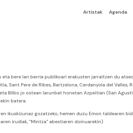
Artistak
Agenda
eta bere lan berria publikoari erakusten jarraitzen du atse
tia, Sant Pere de Ribes, Bartzelona, Cerdanyola del Valles, R
eta Bilbo jo ostean larunbat honetan Azpeitian (San Agust
ekin batera.
iren ikuskizunaz gozatzeko, hemen duzu Emon taldearen bid
en irudiak, "Mintza" abestiaren doinuarekin)