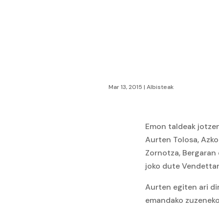
Mar 13, 2015
|
Albisteak
Emon taldeak jotzen 
Aurten Tolosa, Azkoi
Zornotza, Bergaran 
joko dute Vendettar
Aurten egiten ari d
emandako zuzenekoar