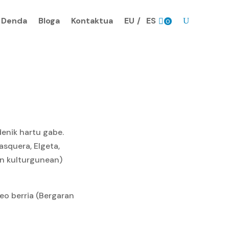
Denda
Bloga
Kontaktua
EU
ES
0
prodk
denik hartu gabe.
asquera, Elgeta,
in kulturgunean)
eo berria (Bergaran