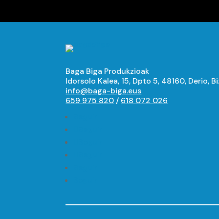
Baga Biga Produkzioak
Idorsolo Kalea, 15, Dpto 5, 48160, Derio, B
info@baga-biga.eus
659 975 820
/
618 072 026
Seguir
Seguir
Seguir
Seguir
Seguir
Seguir