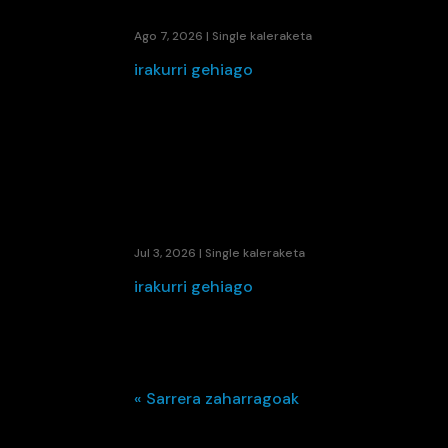
48280EK UDARI SOINU BANDA JARRI DIO 
Ago 7, 2026
|
Single kaleraketa
irakurri gehiago
KAENE ETA LIL ELKARTU DIRA UDAKO ER
Jul 3, 2026
|
Single kaleraketa
irakurri gehiago
« Sarrera zaharragoak