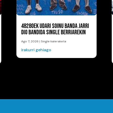
48280EK UDARI SOINU BANDA JARRI
DIO BANDIDA SINGLE BERRIAREKIN
Ago 7, 2026
|
Single kaleraketa
irakurri gehiago