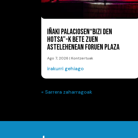
IÑAKI PALACIOSEN“BIZI DEN
HOTSA”-K BETE ZUEN
ASTELEHENEAN FORUEN PLAZA
Ago 7, 2026
|
Kontzertuak
irakurri gehiago
« Sarrera zaharragoak