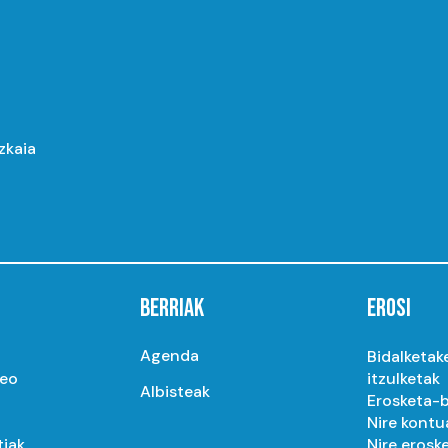
izkaia
BERRIAK
EROSI
Agenda
Bidalketak
seo
itzulketak
Albisteak
Erosketa-b
Nire kontu
tiak
Nire erosk