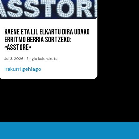
KAENE ETA LIL ELKARTU DIRA UDAKO
ERRITMO BERRIA SORTZEKO:
«ASSTORE»
Jul 3, 2026
|
Single kaleraketa
irakurri gehiago