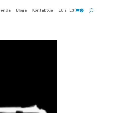
Denda
Bloga
Kontaktua
EU
ES
0
prodk