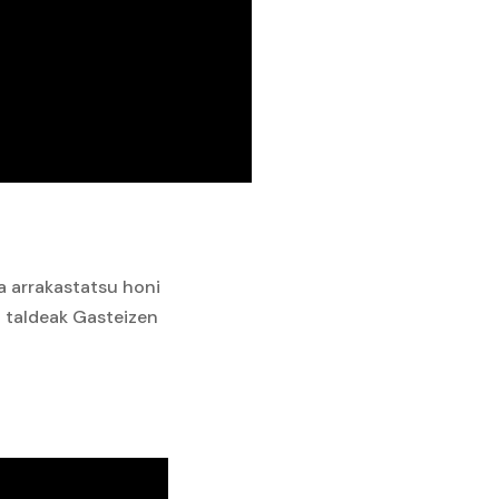
ra arrakastatsu honi
a taldeak Gasteizen