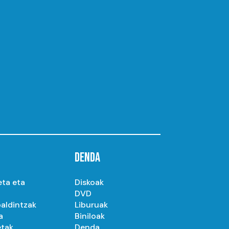
DENDA
eta eta
Diskoak
DVD
aldintzak
Liburuak
a
Biniloak
etak
Denda