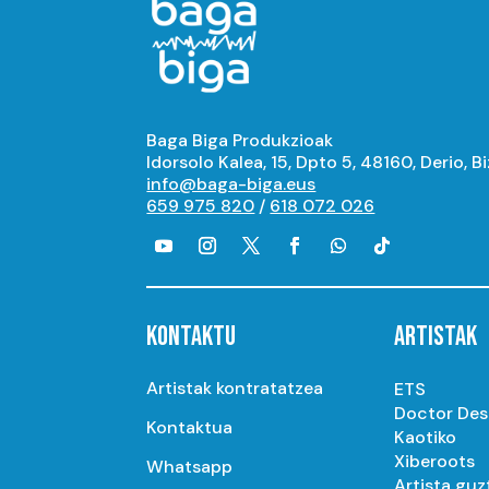
Baga Biga Produkzioak
Idorsolo Kalea, 15, Dpto 5, 48160, Derio, B
info@baga-biga.eus
659 975 820
/
618 072 026
KONTAKTU
ARTISTAK
Artistak kontratatzea
ETS
Doctor De
Kontaktua
Kaotiko
Xiberoots
Whatsapp
Artista guz