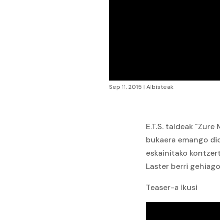
Sep 11, 2015
|
Albisteak
E.T.S. taldeak "Zure
bukaera emango dio 
eskainitako kontzer
Laster berri gehiago
Teaser-a ikusi