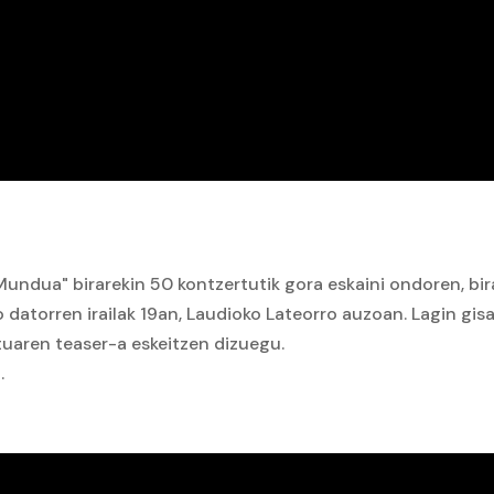
 Mundua" birarekin 50 kontzertutik gora eskaini ondoren, bi
datorren irailak 19an, Laudioko Lateorro auzoan. Lagin gis
tuaren teaser-a eskeitzen dizuegu.
.