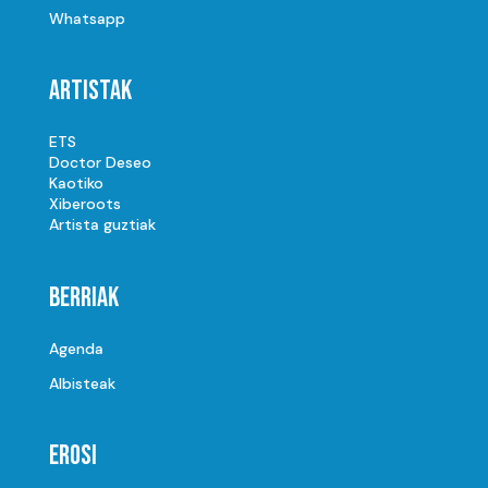
Whatsapp
Artistak
ETS
Doctor Deseo
Kaotiko
Xiberoots
Artista guztiak
Berriak
Agenda
Albisteak
Erosi