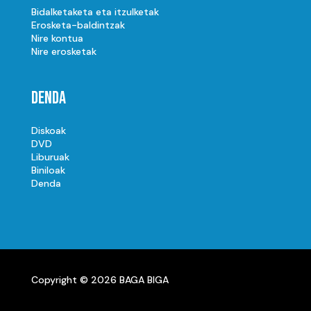
Bidalketaketa eta itzulketak
Erosketa-baldintzak
Nire kontua
Nire erosketak
Denda
Diskoak
DVD
Liburuak
Biniloak
Denda
Copyright © 2026 BAGA BIGA