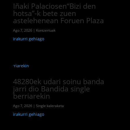
Iñaki Palaciosen“Bizi den
hotsa”-k bete zuen
astelehenean Foruen Plaza
Ago 7, 2026
|
Kontzertuak
irakurri gehiago
48280ek udari soinu banda
jarri dio Bandida single
berriarekin
Ago 7, 2026
|
Single kaleraketa
irakurri gehiago