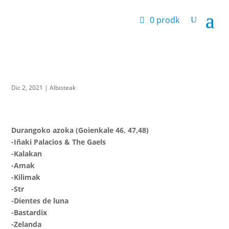
0 prodk
Dic 2, 2021
|
Albisteak
Durangoko azoka (Goienkale 46, 47,48)
-Iñaki Palacios & The Gaels
-Kalakan
-Amak
-Kilimak
-Str
-Dientes de luna
-Bastardix
-Zelanda