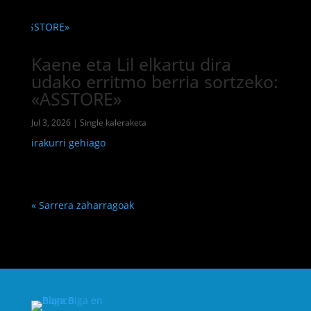
Kaene eta Lil elkartu dira
udako erritmo berria sortzeko:
«ASSTORE»
Jul 3, 2026
|
Single kaleraketa
irakurri gehiago
« Sarrera zaharragoak