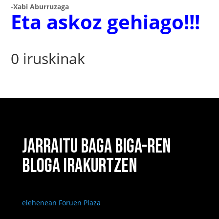
-Xabi Aburruzaga
Eta askoz gehiago!!!
0 iruskinak
JARRAITU BAGA BIGA-REN
BLOGA IRAKURTZEN