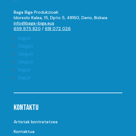
Baga Biga Produkzioak
Idorsolo Kalea, 15, Dpto 5, 48160, Derio, Bizkaia
info@baga-biga.eus
659 975 820
/
618 072 026
Seguir
Seguir
Seguir
Seguir
Seguir
Seguir
Kontaktu
Artistak kontratatzea
Kontaktua