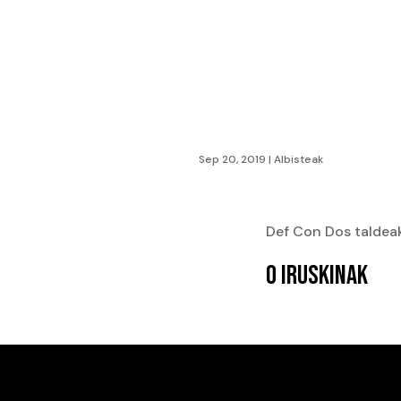
Sep 20, 2019
|
Albisteak
Def Con Dos taldeak
0 IRUSKINAK