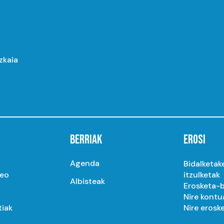
izkaia
BERRIAK
EROSI
Agenda
Bidalketak
seo
itzulketak
Albisteak
Erosketa-b
Nire kontu
tiak
Nire erosk