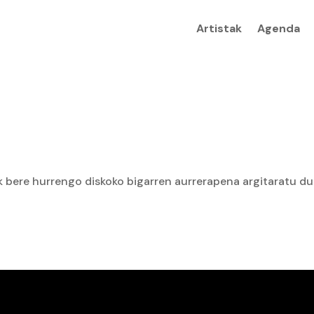
Artistak
Agenda
 bere hurrengo diskoko bigarren aurrerapena argitaratu du