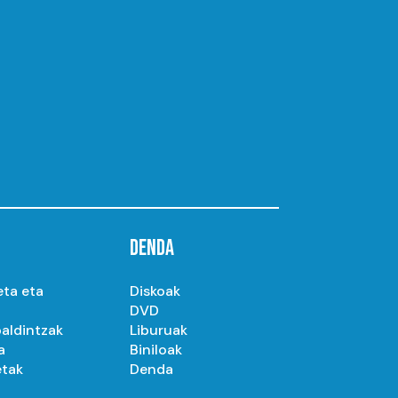
DENDA
eta eta
Diskoak
DVD
aldintzak
Liburuak
a
Biniloak
etak
Denda