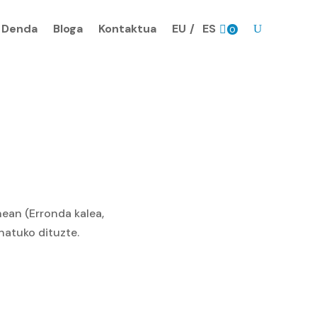
Denda
Bloga
Kontaktua
EU
ES
0
prodk
nean (Erronda kalea,
natuko dituzte.