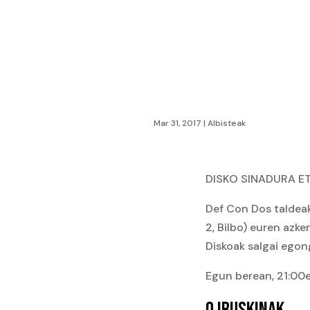
Mar 31, 2017
|
Albisteak
DISKO SINADURA E
Def Con Dos taldeak
2, Bilbo) euren azk
Diskoak salgai egon
Egun berean, 21:00e