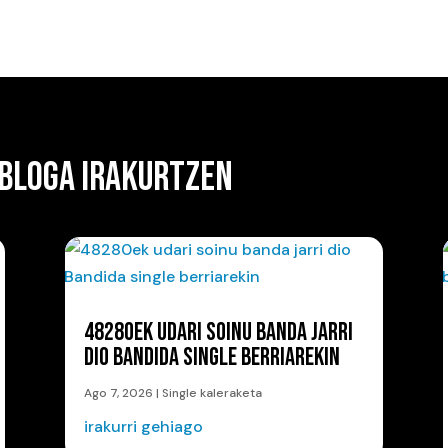
 BLOGA IRAKURTZEN
48280EK UDARI SOINU BANDA JARRI
DIO BANDIDA SINGLE BERRIAREKIN
Ago 7, 2026
|
Single kaleraketa
irakurri gehiago