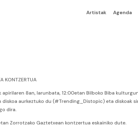
Artistak
Agenda
TA KONTZERTUA
 apirilaren 8an, larunbata, 12:00etan Bilboko Biba kulturgu
en diskoa aurkeztuko du (#Trending_Distopic) eta diskoak si
go dira.
tan Zorrotzako Gaztetxean kontzertua eskainiko dute.