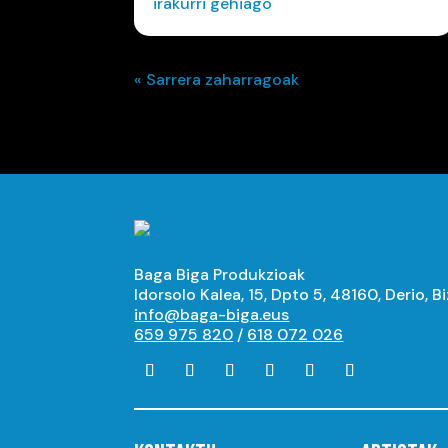
irakurri gehiago
« Sarrera zaharragoak
Baga Biga Produkzioak
Idorsolo Kalea, 15, Dpto 5, 48160, Derio, B
info@baga-biga.eus
659 975 820
/
618 072 026