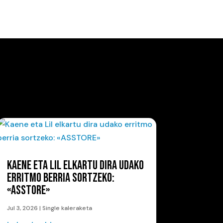
KAENE ETA LIL ELKARTU DIRA UDAKO
ERRITMO BERRIA SORTZEKO:
«ASSTORE»
Jul 3, 2026
|
Single kaleraketa