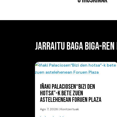
0 IRUSKINAK
JARRAITU BAGA BIGA-REN
IÑAKI PALACIOSEN“BIZI DEN
HOTSA”-K BETE ZUEN
ASTELEHENEAN FORUEN PLAZA
Ago 7, 2026
|
Kontzertuak