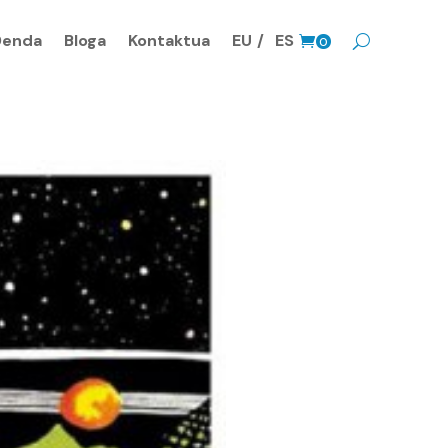
Denda
Bloga
Kontaktua
EU
ES
0
prodk