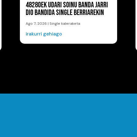
48280EK UDARI SOINU BANDA JARRI
DIO BANDIDA SINGLE BERRIAREKIN
Ago 7, 2026
|
Single kaleraketa
irakurri gehiago