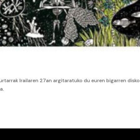
urtarrak Irailaren 27an argitaratuko du euren bigarren disk
a.