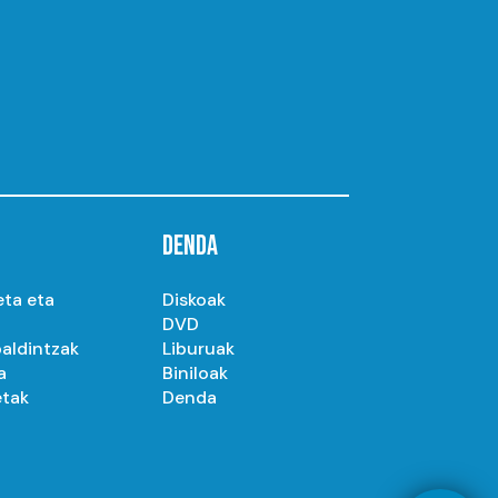
DENDA
eta eta
Diskoak
DVD
aldintzak
Liburuak
a
Biniloak
etak
Denda