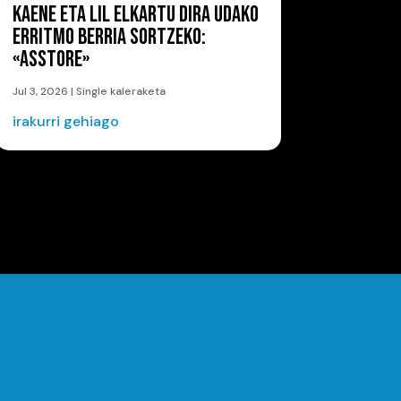
KAENE ETA LIL ELKARTU DIRA UDAKO
ERRITMO BERRIA SORTZEKO:
«ASSTORE»
Jul 3, 2026
|
Single kaleraketa
irakurri gehiago