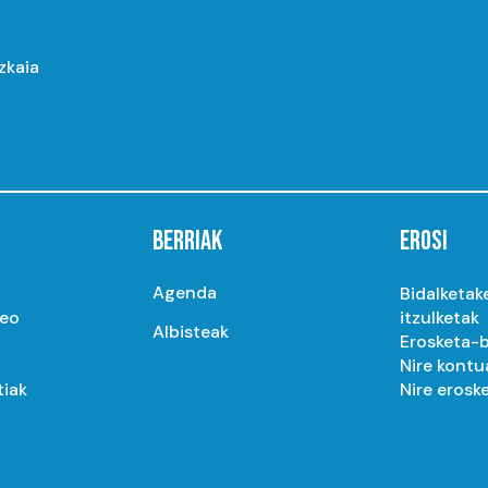
izkaia
BERRIAK
EROSI
Agenda
Bidalketak
seo
itzulketak
Albisteak
Erosketa-b
Nire kontu
tiak
Nire erosk