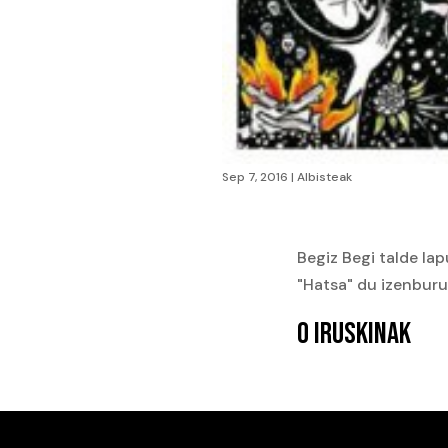
Sep 7, 2016
|
Albisteak
Begiz Begi talde lap
"Hatsa" du izenburu
0 IRUSKINAK