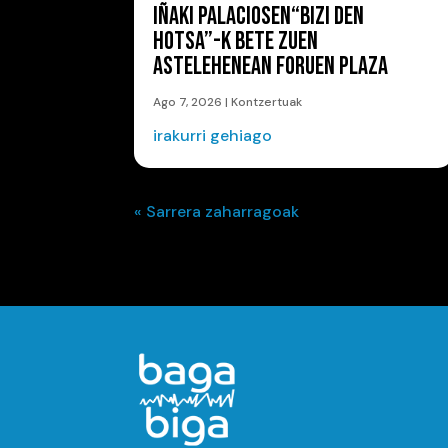
IÑAKI PALACIOSEN“BIZI DEN
HOTSA”-K BETE ZUEN
ASTELEHENEAN FORUEN PLAZA
Ago 7, 2026
|
Kontzertuak
irakurri gehiago
« Sarrera zaharragoak