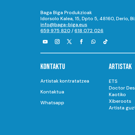
Baga Biga Produkzioak
Idorsolo Kalea, 15, Dpto 5, 48160, Derio, B
info@baga-biga.eus
659 975 820
/
618 072 026
KONTAKTU
ARTISTAK
Artistak kontratatzea
ETS
Doctor De
Kontaktua
Kaotiko
Xiberoots
Whatsapp
Artista guz