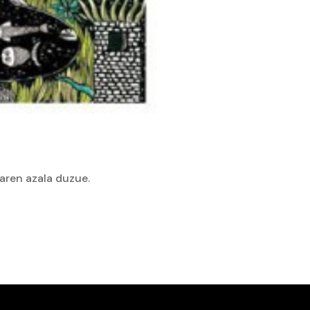
oaren azala duzue.