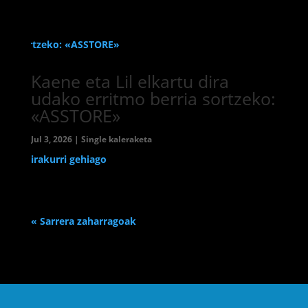
Kaene eta Lil elkartu dira
udako erritmo berria sortzeko:
«ASSTORE»
Jul 3, 2026
|
Single kaleraketa
irakurri gehiago
« Sarrera zaharragoak