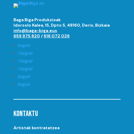
Baga Biga Produkzioak
Idorsolo Kalea, 15, Dpto 5, 48160, Derio, Bizkaia
info@baga-biga.eus
659 975 820
/
618 072 026
Seguir
Seguir
Seguir
Seguir
Seguir
Seguir
Kontaktu
Artistak kontratatzea