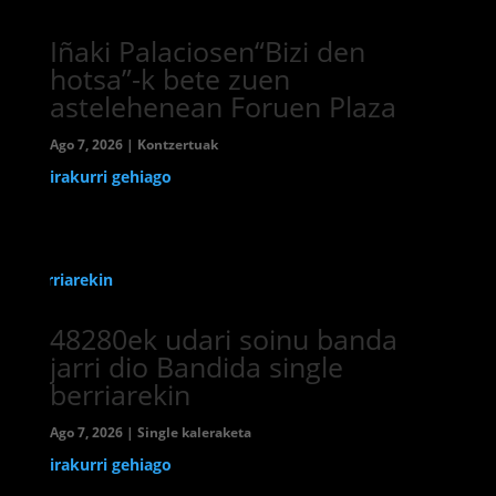
Iñaki Palaciosen“Bizi den
hotsa”-k bete zuen
astelehenean Foruen Plaza
Ago 7, 2026
|
Kontzertuak
irakurri gehiago
48280ek udari soinu banda
jarri dio Bandida single
berriarekin
Ago 7, 2026
|
Single kaleraketa
irakurri gehiago