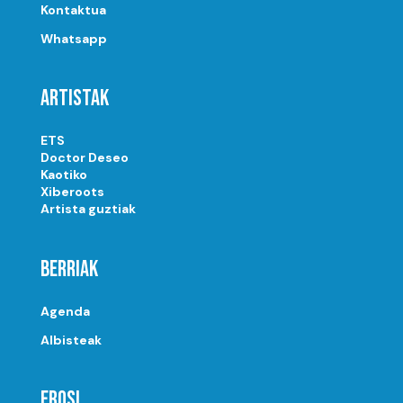
Kontaktua
Whatsapp
Artistak
ETS
Doctor Deseo
Kaotiko
Xiberoots
Artista guztiak
Berriak
Agenda
Albisteak
Erosi