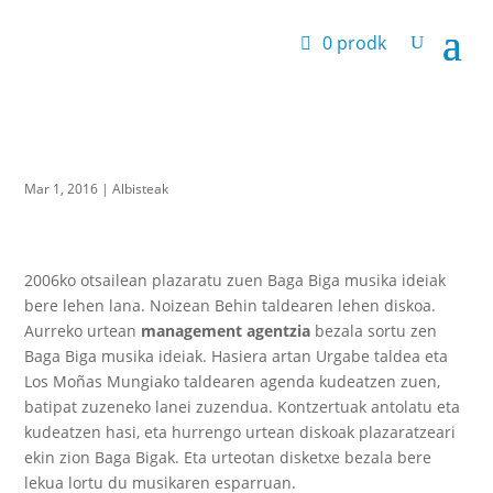
0 prodk
Mar 1, 2016
|
Albisteak
2006ko otsailean plazaratu zuen Baga Biga musika ideiak
bere lehen lana. Noizean Behin taldearen lehen diskoa.
Aurreko urtean
management agentzia
bezala sortu zen
Baga Biga musika ideiak. Hasiera artan Urgabe taldea eta
Los Moñas Mungiako taldearen agenda kudeatzen zuen,
batipat zuzeneko lanei zuzendua. Kontzertuak antolatu eta
kudeatzen hasi, eta hurrengo urtean diskoak plazaratzeari
ekin zion Baga Bigak. Eta urteotan disketxe bezala bere
lekua lortu du musikaren esparruan.