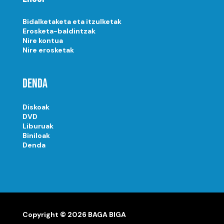
Bidalketaketa eta itzulketak
Erosketa-baldintzak
Nire kontua
Nire erosketak
Denda
Diskoak
DVD
Liburuak
Biniloak
Denda
Copyright © 2026 BAGA BIGA