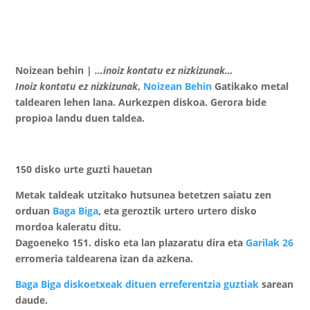
Noizean behin |
…inoiz kontatu ez nizkizunak…
Inoiz kontatu ez nizkizunak
,
Noizean Behin
Gatikako metal
taldearen lehen lana. Aurkezpen diskoa. Gerora bide
propioa landu duen taldea.
150 disko urte guzti hauetan
Metak taldeak utzitako hutsunea betetzen saiatu zen
orduan
Baga Biga
, eta geroztik urtero urtero disko
mordoa kaleratu ditu.
Dagoeneko
151. disko eta lan plazaratu dira
eta
Garilak 26
erromeria taldearena izan da azkena.
Baga Biga
diskoetxeak dituen erreferentzia guztiak
sarean
daude.