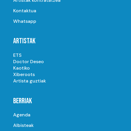
Artistak kontratatzea
Kontaktua
Whatsapp
ARTISTAK
ETS
Doctor Deseo
Kaotiko
Xiberoots
Artista guztiak
BERRIAK
Agenda
Albisteak