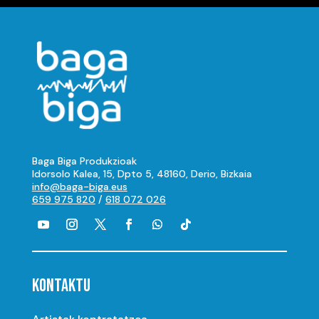
Baga Biga Produkzioak
Idorsolo Kalea, 15, Dpto 5, 48160, Derio, Bizkaia
info@baga-biga.eus
659 975 820
/
618 072 026
KONTAKTU