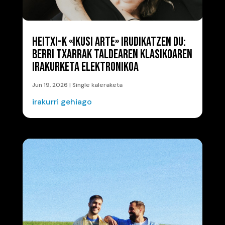
HEITXI-K «IKUSI ARTE» IRUDIKATZEN DU:
BERRI TXARRAK TALDEAREN KLASIKOAREN
IRAKURKETA ELEKTRONIKOA
Jun 19, 2026
|
Single kaleraketa
irakurri gehiago