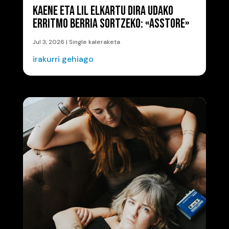
KAENE ETA LIL ELKARTU DIRA UDAKO
ERRITMO BERRIA SORTZEKO: «ASSTORE»
Jul 3, 2026
|
Single kaleraketa
irakurri gehiago