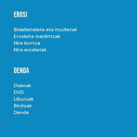
EROSI
Bidalketaketa eta itzulketak
Erosketa-baldintzak
Nire kontua
Nire erosketak
DENDA
Diskoak
DVD
Liburuak
Biniloak
Denda