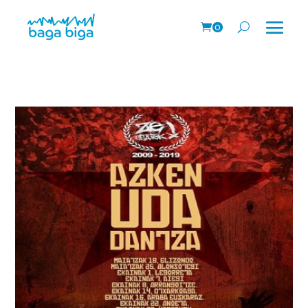
0
prodk