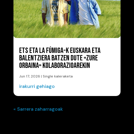
ETS ETA LA FÚMIGA-K EUSKARA ETA
BALENTZIERA BATZEN DUTE «ZURE
ORBAINA» KOLABORAZIOAREKIN
Jun 17, 2026
|
Single kaleraketa
irakurri gehiago
« Sarrera zaharragoak