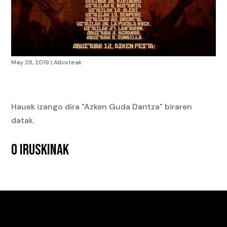
May 28, 2019
|
Albisteak
Hauek izango dira "Azken Guda Dantza" biraren
datak.
0 IRUSKINAK