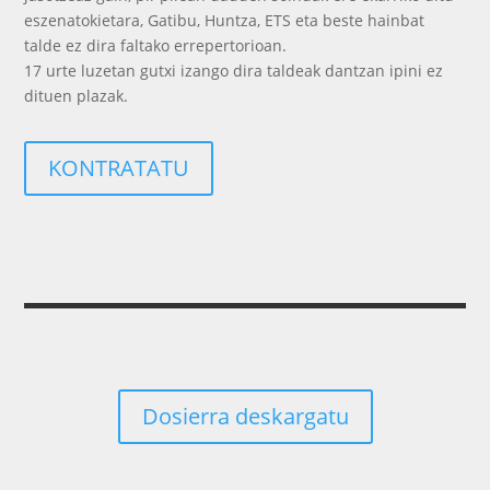
eszenatokietara, Gatibu, Huntza, ETS eta beste hainbat
talde ez dira faltako errepertorioan.
17 urte luzetan gutxi izango dira taldeak dantzan ipini ez
dituen plazak.
KONTRATATU
Dosierra deskargatu