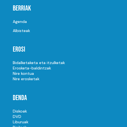
Berriak
Agenda
Albisteak
Erosi
Bidalketaketa eta itzulketak
Erosketa-baldintzak
Nire kontua
Nire erosketak
Denda
Diskoak
DVD
Liburuak