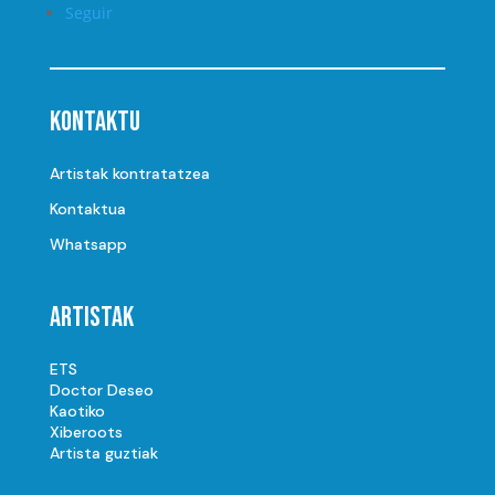
Seguir
Kontaktu
Artistak kontratatzea
Kontaktua
Whatsapp
Artistak
ETS
Doctor Deseo
Kaotiko
Xiberoots
Artista guztiak