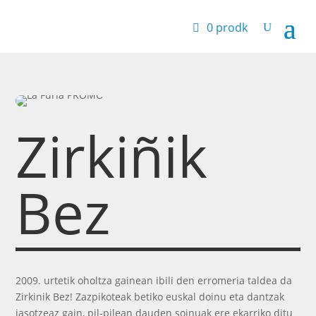
0 prodk
Zirkiñik
Bez
2009. urtetik oholtza gainean ibili den erromeria taldea da
Zirkinik Bez! Zazpikoteak betiko euskal doinu eta dantzak
jasotzeaz gain, pil-pilean dauden soinuak ere ekarriko ditu