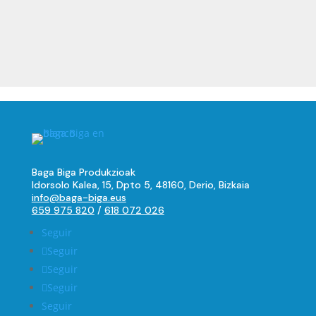
Baga Biga Produkzioak
Idorsolo Kalea, 15, Dpto 5, 48160, Derio, Bizkaia
info@baga-biga.eus
659 975 820
/
618 072 026
Seguir
Seguir
Seguir
Seguir
Seguir