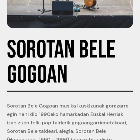
SOROTAN BELE
GOGOAN
Sorotan Bele Gogoan musika ikuskizunak gorazarre
egin nahi dio 1990eko hamarkadan Euskal Herriak
izan zuen folk-pop talderik gogoangarrienetakoari,
Sorotan Bele taldeari, alegia. Sorotan Bele
(Hondarribia, 1990 – 1996) taldeak hiru disko