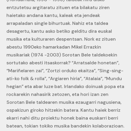
entzutetsu argitaratu zituen eta bilakatu ziren
haietako andana kantu, kaleak eta jendeak
arrapaladan single bihurtuak. Nahiz eta taldea
desagertu, kantu asko betiko gelditu dira euskal
musika eta kulturaren despentsan. Nork ez zituen
abestu 1990eko hamarkadan Mikel Errazkin
musikariak (1974 -2003) Sorotan Bele taldekoekin
sortutako abesti itsaskorrak? “Arratsalde honetan”,
“Mariñelaren zai”, “Zortzi orduko ekaitza”, “Sing-sing-
ati-ko folk & rolla”, “Argiaren hiria”, “Atalaia”, “Mundu
hegian” eta abar luze bat. Irlandako doinuak popa eta
rockarekin nahasirik zetozen, eta hori izan zen
Sorotan Bele taldearen musika ezaugarri nagusiena,
ospakizun giroko hitzekin batera. Kantu haiek berriz
ekarri nahi ditu proiektu honek baina euskarri berri
batean, tokian tokiko musika bandekin kolaborazioan.