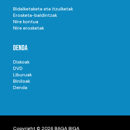
Bidalketaketa eta itzulketak
Erosketa-baldintzak
Nire kontua
Nire erosketak
DENDA
Diskoak
DVD
Liburuak
Biniloak
Denda
Copyright © 2026 BAGA BIGA