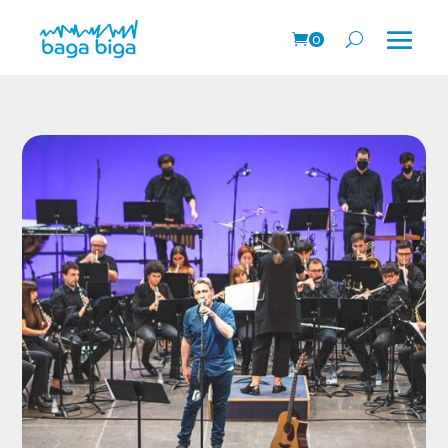
0
prodk