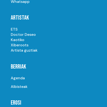
Whatsapp
ARTISTAK
ETS
Doctor Deseo
Kaotiko
Xiberoots
Artista guztiak
BERRIAK
Agenda
Albisteak
EROSI