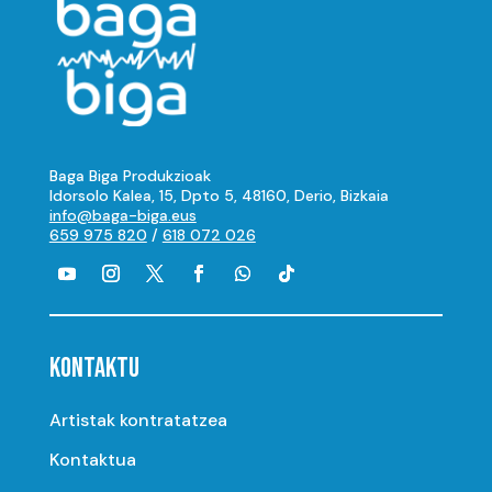
Baga Biga Produkzioak
Idorsolo Kalea, 15, Dpto 5, 48160, Derio, Bizkaia
info@baga-biga.eus
659 975 820
/
618 072 026
KONTAKTU
Artistak kontratatzea
Kontaktua