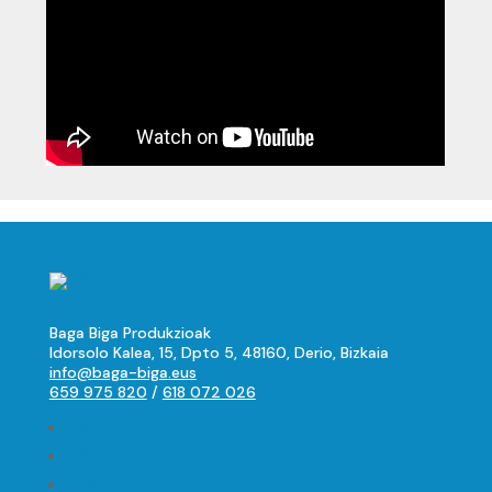
Baga Biga Produkzioak
Idorsolo Kalea, 15, Dpto 5, 48160, Derio, Bizkaia
info@baga-biga.eus
659 975 820
/
618 072 026
Seguir
Seguir
Seguir