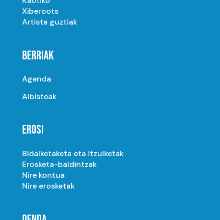
Kaotiko
Xiberoots
Artista guztiak
BERRIAK
Agenda
Albisteak
EROSI
Bidalketaketa eta itzulketak
Erosketa-baldintzak
Nire kontua
Nire erosketak
DENDA