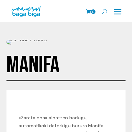
0
prodk
MANIFA
«Zarata ona» aipatzen badugu,
automatikoki datorkigu burura Manifa.