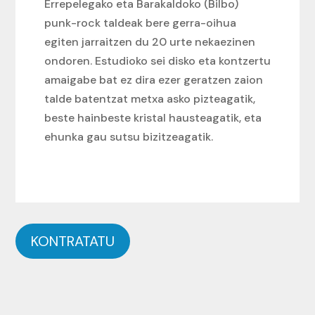
Errepelegako eta Barakaldoko (Bilbo)
punk-rock taldeak bere gerra-oihua
egiten jarraitzen du 20 urte nekaezinen
ondoren. Estudioko sei disko eta kontzertu
amaigabe bat ez dira ezer geratzen zaion
talde batentzat metxa asko pizteagatik,
beste hainbeste kristal hausteagatik, eta
ehunka gau sutsu bizitzeagatik.
KONTRATATU