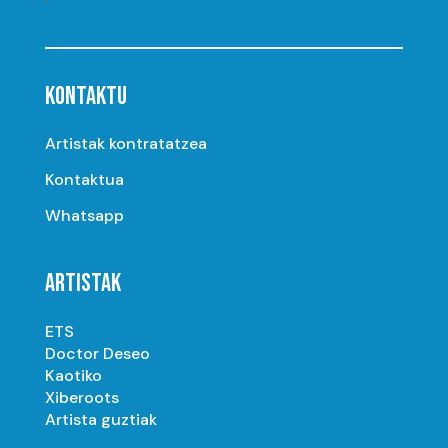
KONTAKTU
Artistak kontratatzea
Kontaktua
Whatsapp
ARTISTAK
ETS
Doctor Deseo
Kaotiko
Xiberoots
Artista guztiak