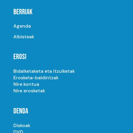
BERRIAK
Agenda
Albisteak
EROSI
Bidalketaketa eta itzulketak
Erosketa-baldintzak
Nire kontua
Nire erosketak
DENDA
Diskoak
DVD