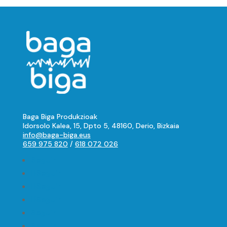
Baga Biga Produkzioak
Idorsolo Kalea, 15, Dpto 5, 48160, Derio, Bizkaia
info@baga-biga.eus
659 975 820
/
618 072 026
Seguir
Seguir
Seguir
Seguir
Seguir
Seguir