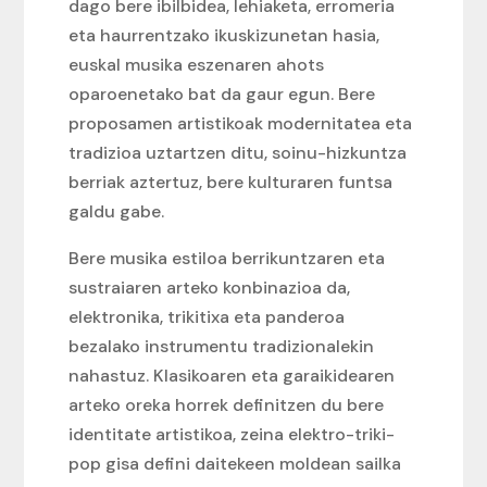
dago bere ibilbidea, lehiaketa, erromeria
eta haurrentzako ikuskizunetan hasia,
euskal musika eszenaren ahots
oparoenetako bat da gaur egun. Bere
proposamen artistikoak modernitatea eta
tradizioa uztartzen ditu, soinu-hizkuntza
berriak aztertuz, bere kulturaren funtsa
galdu gabe.
Bere musika estiloa berrikuntzaren eta
sustraiaren arteko konbinazioa da,
elektronika, trikitixa eta panderoa
bezalako instrumentu tradizionalekin
nahastuz. Klasikoaren eta garaikidearen
arteko oreka horrek definitzen du bere
identitate artistikoa, zeina elektro-triki-
pop gisa defini daitekeen moldean sailka