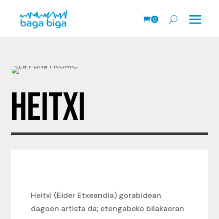
0
prodk
HEITXI
Heitxi (Eider Etxeandia) gorabidean
dagoen artista da; etengabeko bilakaeran