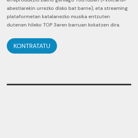
abestiarekin urrezko disko bat barne), eta streaming
plataformetan katalanezko musika entzuten
dutenen hileko TOP 3aren barruan kokatzen dira.
KONTRATATU