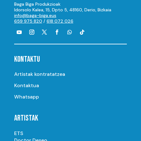
Baga Biga Produkzioak
Idorsolo Kalea, 15, Dpto 5, 48160, Derio, Bizkaia
info@baga-biga.eus
659 975 820
/
618 072 026
KONTAKTU
Artistak kontratatzea
Kontaktua
Whatsapp
ARTISTAK
ETS
Doctor Deseo