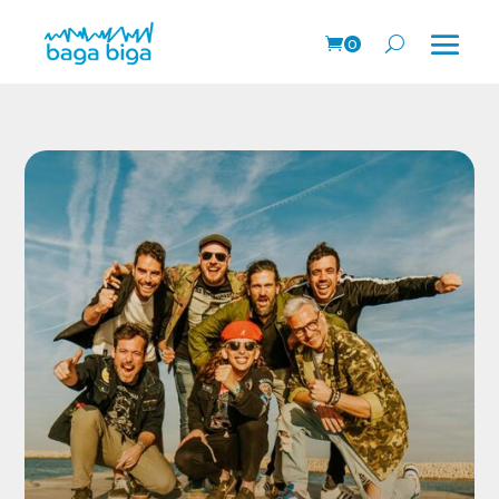
0
prodk