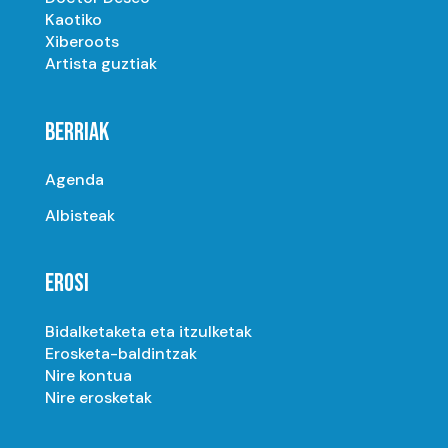
Kaotiko
Xiberoots
Artista guztiak
BERRIAK
Agenda
Albisteak
EROSI
Bidalketaketa eta itzulketak
Erosketa-baldintzak
Nire kontua
Nire erosketak