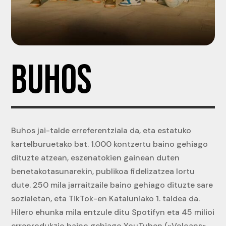
BUHOS
Buhos jai-talde erreferentziala da, eta estatuko
kartelburuetako bat. 1.000 kontzertu baino gehiago
dituzte atzean, eszenatokien gainean duten
benetakotasunarekin, publikoa fidelizatzea lortu
dute. 250 mila jarraitzaile baino gehiago dituzte sare
sozialetan, eta TikTok-en Kataluniako 1. taldea da.
Hilero ehunka mila entzule ditu Spotifyn eta 45 milioi
erreprodukzio baino gehiago YouTuben («Volcans»