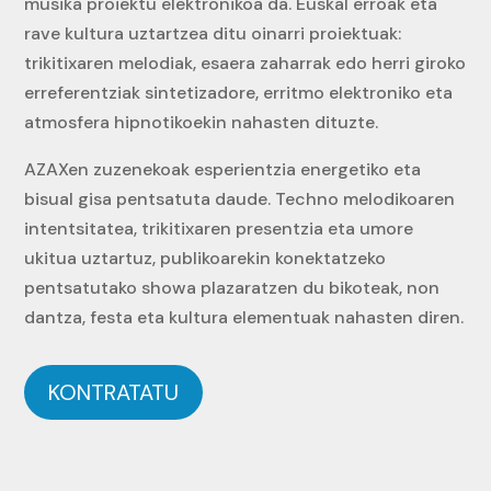
musika proiektu elektronikoa da. Euskal erroak eta
rave kultura uztartzea ditu oinarri proiektuak:
trikitixaren melodiak, esaera zaharrak edo herri giroko
erreferentziak sintetizadore, erritmo elektroniko eta
atmosfera hipnotikoekin nahasten dituzte.
AZAXen zuzenekoak esperientzia energetiko eta
bisual gisa pentsatuta daude. Techno melodikoaren
intentsitatea, trikitixaren presentzia eta umore
ukitua uztartuz, publikoarekin konektatzeko
pentsatutako showa plazaratzen du bikoteak, non
dantza, festa eta kultura elementuak nahasten diren.
KONTRATATU