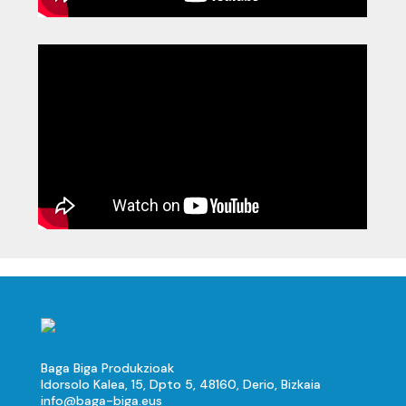
Baga Biga Produkzioak
Idorsolo Kalea, 15, Dpto 5, 48160, Derio, Bizkaia
info@baga-biga.eus