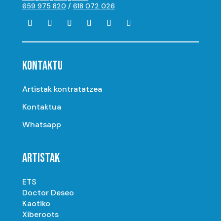
659 975 820
/
618 072 026
KONTAKTU
Artistak kontratatzea
Kontaktua
Whatsapp
ARTISTAK
ETS
Doctor Deseo
Kaotiko
Xiberoots