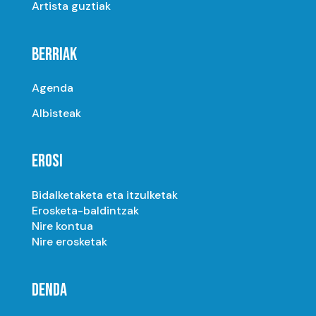
Artista guztiak
BERRIAK
Agenda
Albisteak
EROSI
Bidalketaketa eta itzulketak
Erosketa-baldintzak
Nire kontua
Nire erosketak
DENDA