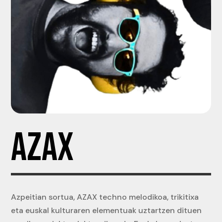
AZAX
Azpeitian sortua, AZAX techno melodikoa, trikitixa
eta euskal kulturaren elementuak uztartzen dituen