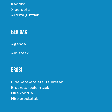
Kaotiko
Xiberoots
Artista guztiak
BERRIAK
Agenda
Albisteak
EROSI
Bidalketaketa eta itzulketak
Erosketa-baldintzak
Nire kontua
Nire erosketak