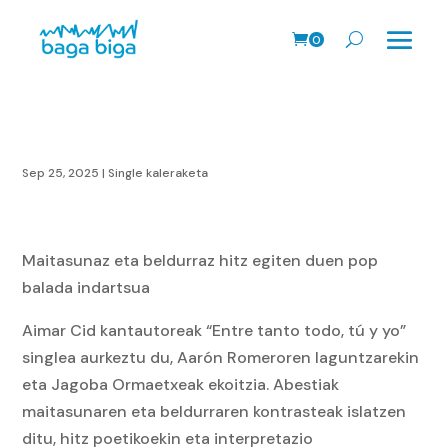
0
prodk
Sep 25, 2025
|
Single kaleraketa
Maitasunaz eta beldurraz hitz egiten duen pop
balada indartsua
Aimar Cid
kantautoreak “Entre tanto todo, tú y yo”
singlea aurkeztu du,
Aarón Romero
ren laguntzarekin
eta Jagoba Ormaetxeak ekoitzia. Abestiak
maitasunaren eta beldurraren kontrasteak islatzen
ditu, hitz poetikoekin eta interpretazio