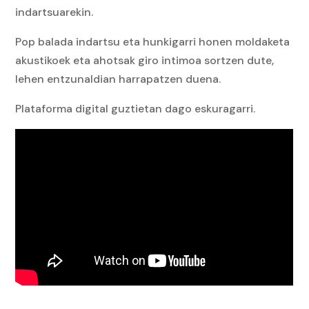
indartsuarekin.
Pop balada indartsu eta hunkigarri honen moldaketa
akustikoek eta ahotsak giro intimoa sortzen dute,
lehen entzunaldian harrapatzen duena.
Plataforma digital guztietan dago eskuragarri.