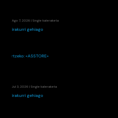
48280EK UDARI SOINU BANDA JARRI DIO
BANDIDA SINGLE BERRIAREKIN
Ago 7, 2026
|
Single kaleraketa
irakurri gehiago
KAENE ETA LIL ELKARTU DIRA UDAKO ERRITMO
BERRIA SORTZEKO: «ASSTORE»
Jul 3, 2026
|
Single kaleraketa
irakurri gehiago