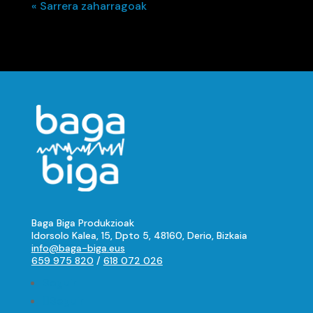
« Sarrera zaharragoak
Baga Biga Produkzioak
Idorsolo Kalea, 15, Dpto 5, 48160, Derio, Bizkaia
info@baga-biga.eus
659 975 820
/
618 072 026
Seguir
Seguir