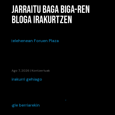
JARRAITU BAGA BIGA-REN
BLOGA IRAKURTZEN
IÑAKI PALACIOSEN“BIZI DEN HOTSA”-K BETE
ZUEN ASTELEHENEAN FORUEN PLAZA
Ago 7, 2026
|
Kontzertuak
irakurri gehiago