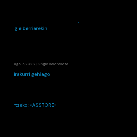
48280EK UDARI SOINU BANDA JARRI DIO
BANDIDA SINGLE BERRIAREKIN
Ago 7, 2026
|
Single kaleraketa
irakurri gehiago
KAENE ETA LIL ELKARTU DIRA UDAKO ERRITMO
BERRIA SORTZEKO: «ASSTORE»