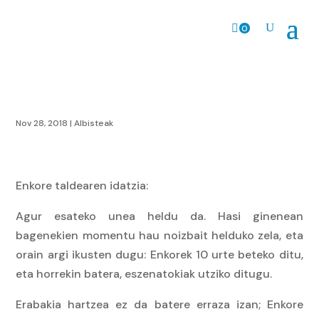
0
prodk
Nov 28, 2018
|
Albisteak
Enkore taldearen idatzia:
Agur esateko unea heldu da. Hasi ginenean
bagenekien momentu hau noizbait helduko zela, eta
orain argi ikusten dugu: Enkorek 10 urte beteko ditu,
eta horrekin batera, eszenatokiak utziko ditugu.
Erabakia hartzea ez da batere erraza izan; Enkore