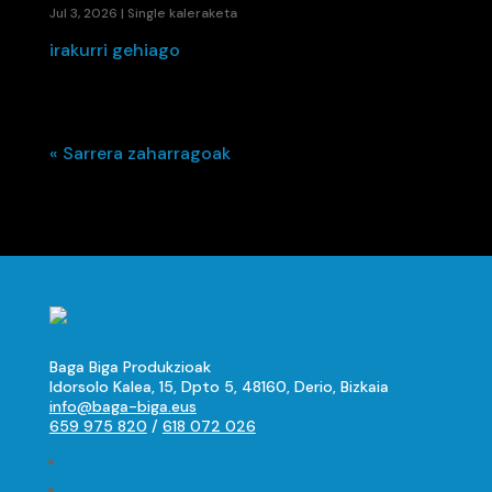
Jul 3, 2026
|
Single kaleraketa
irakurri gehiago
« Sarrera zaharragoak
Baga Biga Produkzioak
Idorsolo Kalea, 15, Dpto 5, 48160, Derio, Bizkaia
info@baga-biga.eus
659 975 820
/
618 072 026
Seguir
Seguir