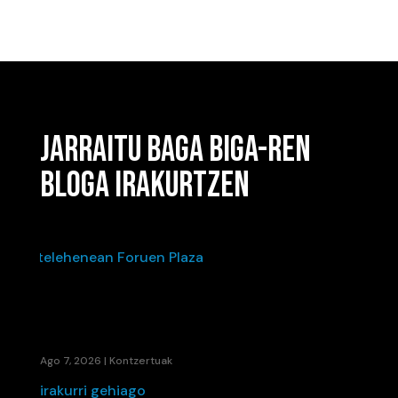
JARRAITU BAGA BIGA-REN
BLOGA IRAKURTZEN
IÑAKI PALACIOSEN“BIZI DEN HOTSA”-K BETE
ZUEN ASTELEHENEAN FORUEN PLAZA
Ago 7, 2026
|
Kontzertuak
irakurri gehiago