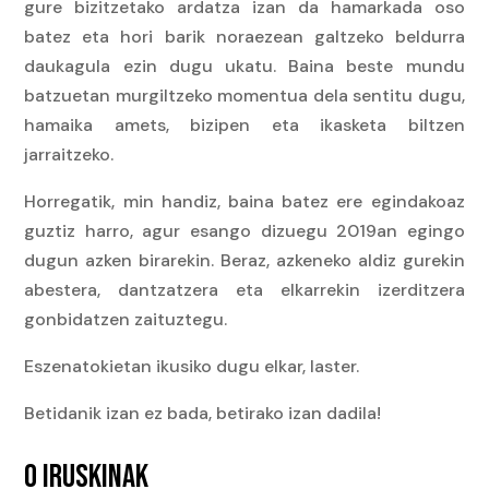
gure bizitzetako ardatza izan da hamarkada oso
batez eta hori barik noraezean galtzeko beldurra
daukagula ezin dugu ukatu. Baina beste mundu
batzuetan murgiltzeko momentua dela sentitu dugu,
hamaika amets, bizipen eta ikasketa biltzen
jarraitzeko.
Horregatik, min handiz, baina batez ere egindakoaz
guztiz harro, agur esango dizuegu 2019an egingo
dugun azken birarekin. Beraz, azkeneko aldiz gurekin
abestera, dantzatzera eta elkarrekin izerditzera
gonbidatzen zaituztegu.
Eszenatokietan ikusiko dugu elkar, laster.
Betidanik izan ez bada, betirako izan dadila!
0 IRUSKINAK