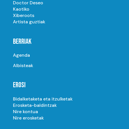
Doctor Deseo
Kaotiko
Xiberoots
Artista guztiak
BERRIAK
Agenda
Albisteak
EROSI
Bidalketaketa eta itzulketak
Erosketa-baldintzak
Nire kontua
Nire erosketak