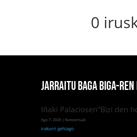
0 irus
JARRAITU BAGA BIGA-REN
Iñaki Palaciosen“Bizi den 
Ago 7, 2026
|
Kontzertuak
irakurri gehiago