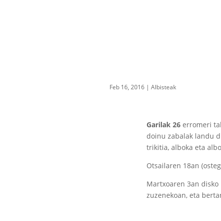
Feb 16, 2016
|
Albisteak
Garilak 26
erromeri ta
doinu zabalak landu di
trikitia, alboka eta alb
Otsailaren 18an (oste
Martxoaren 3an disko 
zuzenekoan, eta berta