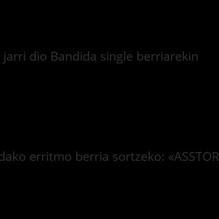
arri dio Bandida single berriarekin
 udako erritmo berria sortzeko: «ASSTO