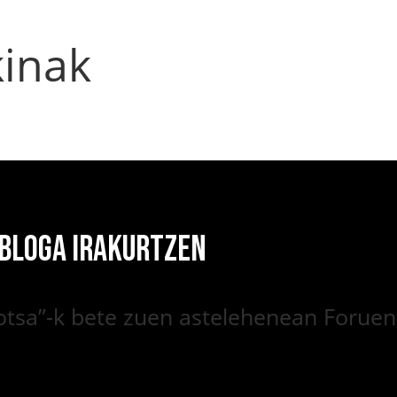
kinak
 BLOGA IRAKURTZEN
hotsa”-k bete zuen astelehenean Foruen