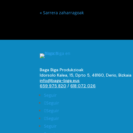
« Sarrera zaharragoak
Baga Biga Produkzioak
Idorsolo Kalea, 15, Dpto 5, 48160, Derio, Bizkaia
info@baga-biga.eus
659 975 820
/
618 072 026
Seguir
Seguir
Seguir
Seguir
Seguir