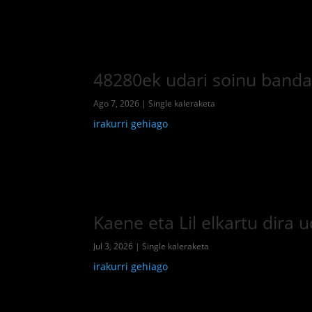
48280ek udari soinu banda j
Ago 7, 2026
|
Single kaleraketa
irakurri gehiago
Kaene eta Lil elkartu dira
Jul 3, 2026
|
Single kaleraketa
irakurri gehiago