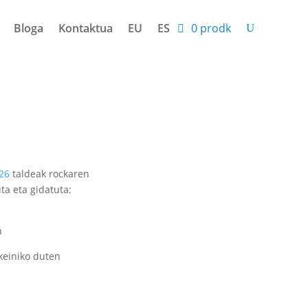
Bloga
Kontaktua
EU
ES
0 prodk
 26
taldeak rockaren
ta eta gidatuta:
n
keiniko duten