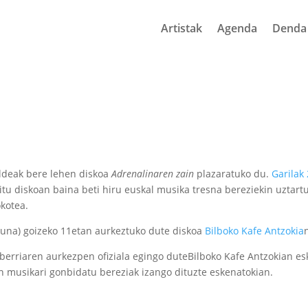
Artistak
Agenda
Denda
ldeak bere lehen diskoa
Adrenalinaren zain
plazaratuko du.
Garilak
tu diskoan baina beti hiru euskal musika tresna bereziekin uztartu
okotea.
guna) goizeko 11etan aurkeztuko dute diskoa
Bilboko Kafe Antzokia
berriaren aurkezpen ofiziala egingo duteBilboko Kafe Antzokian es
n musikari gonbidatu bereziak izango dituzte eskenatokian.