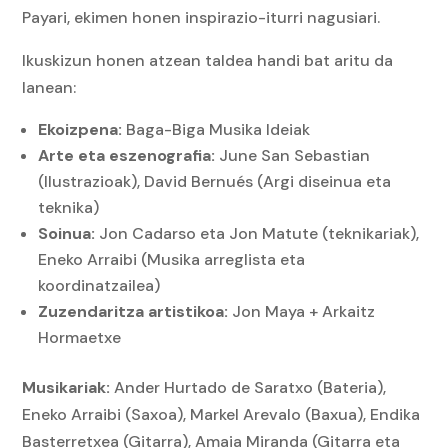
Payari, ekimen honen inspirazio-iturri nagusiari.
Ikuskizun honen atzean taldea handi bat aritu da
lanean:
Ekoizpena:
Baga-Biga Musika Ideiak
Arte eta eszenografia:
June San Sebastian
(Ilustrazioak), David Bernués (Argi diseinua eta
teknika)
Soinua:
Jon Cadarso eta Jon Matute (teknikariak),
Eneko Arraibi (Musika arreglista eta
koordinatzailea)
Zuzendaritza artistikoa:
Jon Maya + Arkaitz
Hormaetxe
Musikariak:
Ander Hurtado de Saratxo (Bateria),
Eneko Arraibi (Saxoa), Markel Arevalo (Baxua), Endika
Basterretxea (Gitarra), Amaia Miranda (Gitarra eta