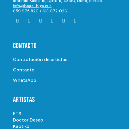
Idorsolo Kalea, 15, Dpto 5, 48160, Derio, Bizkaia
info@baga-biga.eus
659 975 820
/
618 072 026
CONTACTO
Contratación de artistas
Contacto
WhatsApp
ARTISTAS
ETS
Doctor Deseo
Kaotiko