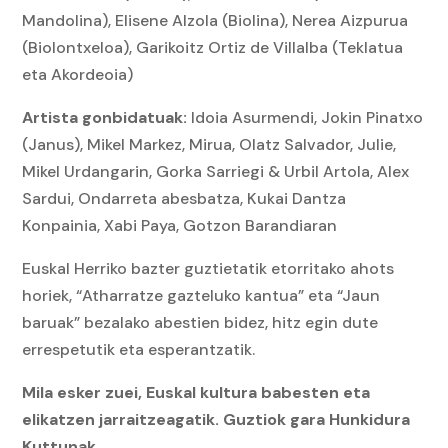
Mandolina), Elisene Alzola (Biolina), Nerea Aizpurua
(Biolontxeloa), Garikoitz Ortiz de Villalba (Teklatua
eta Akordeoia)
Artista gonbidatuak:
Idoia Asurmendi, Jokin Pinatxo
(Janus), Mikel Markez, Mirua, Olatz Salvador, Julie,
Mikel Urdangarin, Gorka Sarriegi & Urbil Artola, Alex
Sardui, Ondarreta abesbatza, Kukai Dantza
Konpainia, Xabi Paya, Gotzon Barandiaran
Euskal Herriko bazter guztietatik etorritako ahots
horiek, “Atharratze gazteluko kantua” eta “Jaun
baruak” bezalako abestien bidez, hitz egin dute
errespetutik eta esperantzatik.
Mila esker zuei, Euskal kultura babesten eta
elikatzen jarraitzeagatik. Guztiok gara Hunkidura
Kuttunak.