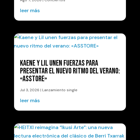
Ago 7, 2026
|
Conciertos
leer más
KAENE Y LIL UNEN FUERZAS PARA
PRESENTAR EL NUEVO RITMO DEL VERANO:
«ASSTORE»
Jul 3, 2026
|
Lanzamiento single
leer más