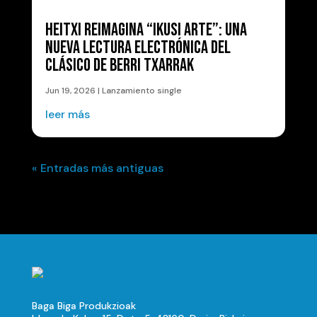
HEITXI REIMAGINA “IKUSI ARTE”: UNA
NUEVA LECTURA ELECTRÓNICA DEL
CLÁSICO DE BERRI TXARRAK
Jun 19, 2026
|
Lanzamiento single
leer más
« Entradas más antiguas
Baga Biga Produkzioak