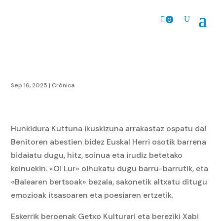
0
Prods.
Sep 16, 2025
|
Crónica
Hunkidura Kuttuna ikuskizuna arrakastaz ospatu da!
Benitoren abestien bidez Euskal Herri osotik barrena
bidaiatu dugu, hitz, soinua eta irudiz betetako
keinuekin. «Oi Lur» oihukatu dugu barru-barrutik, eta
«Balearen bertsoak» bezala, sakonetik altxatu ditugu
emozioak itsasoaren eta poesiaren ertzetik.
Eskerrik beroenak Getxo Kulturari eta bereziki Xabi