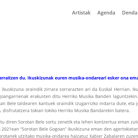
Artistak
Agenda
Denda
jarraitzen du. Ikuskizunak euren musika-ondareari esker ona ema
 ikuskizuna oraindik zirrara sorrarazten ari da Euskal Herrian. Ik
ogoangarrienak erakusten ditu Herriko Musika Banden laguntzeki
an Bele taldearen kantuek oraindik izugarrizko indarra dute, eta 
, disfrutatzera tokian tokiko Herriko Musika Bandarekin batera.
tu diren Sorotan Bele sortu zenetik eta lehen kontzertua eman zut
io 2021ean “Sorotan Bele Gogoan” ikuskizuna eman den agertokietan
Sorotanek utzitako musika-ondarea haizatuz Xabier Zabalaren zuzen