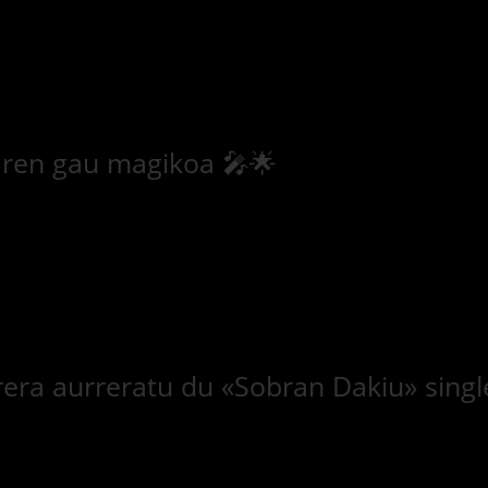
aren gau magikoa 🎤🌟
era aurreratu du «Sobran Dakiu» singl