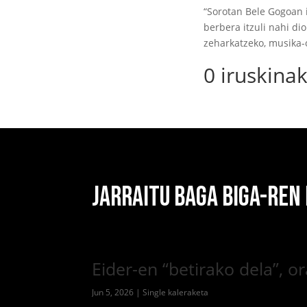
“Sorotan Bele Gogoan i
berbera itzuli nahi di
zeharkatzeko, musika-
0 iruskina
JARRAITU BAGA BIGA-REN
Eider-en “betirako dela”, 
Jun 5, 2026
|
Single kaleraketa