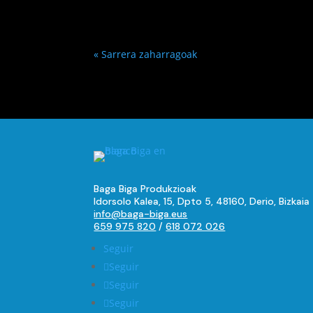
« Sarrera zaharragoak
Baga Biga Produkzioak
Idorsolo Kalea, 15, Dpto 5, 48160, Derio, Bizkaia
info@baga-biga.eus
659 975 820
/
618 072 026
Seguir
Seguir
Seguir
Seguir