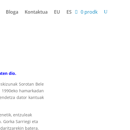
Bloga
Kontaktua
EU
ES
0 prodk
ten dio.
uskizunak Sorotan Bele
n. 1990eko hamarkadan
jendetza dator kantuak
enetik, entzuleak
. Gorka Sarriegi eta
daritzarekin batera.