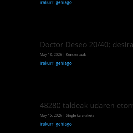
irakurri gehiago
Doctor Deseo 20/40; desir
May 18, 2026
|
Kontzertuak
irakurri gehiago
48280 taldeak udaren etorr
May 15, 2026
|
Single kaleraketa
irakurri gehiago