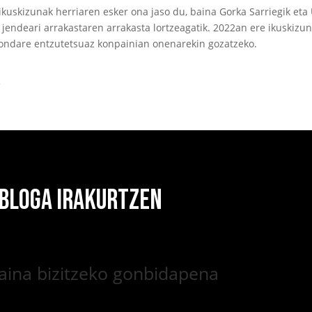
kuskizunak herriaren esker ona jaso du, baina Gorka Sarriegik eta 
o jendeari arrakastaren arrakasta lortzeagatik. 2022an ere ikuskizu
ondare entzutetsuaz konpainian onenarekin gozatzeko.
k
 BLOGA IRAKURTZEN
oraina bizitzeko gonbidapena