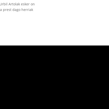
Urbil Artolak esker on
na prest dago herriak