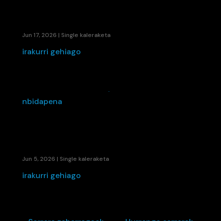
BALENTZIERA BATZEN DUTE «ZURE ORBAINA»
KOLABORAZIOAREKIN
Jun 17, 2026
|
Single kaleraketa
irakurri gehiago
EIDER-EN “BETIRAKO DELA”, ORAINA BIZITZEKO
GONBIDAPENA
Jun 5, 2026
|
Single kaleraketa
irakurri gehiago