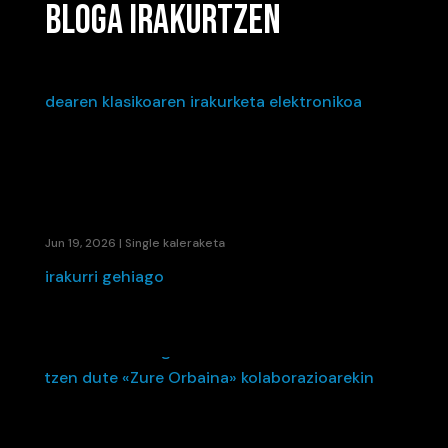
BLOGA IRAKURTZEN
HEITXI-K «IKUSI ARTE» IRUDIKATZEN DU: BERRI
TXARRAK TALDEAREN KLASIKOAREN
IRAKURKETA ELEKTRONIKOA
Jun 19, 2026
|
Single kaleraketa
irakurri gehiago
ETS ETA LA FÚMIGA-K EUSKARA ETA