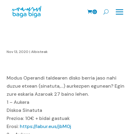
0
prodk
Nov 13, 2020
|
Albisteak
Modus Operandi taldearen disko berria jaso nahi
duzue etxean (sinatuta,…) aurkezpen egunean? Egin
zure eskaria Azaroak 27 baino lehen.
1 – Aukera
Diskoa Sinatuta
Prezioa: 10€ + bidai gastuak
Erosi:
https://labur.eus/jbM0j