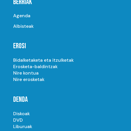
BERRIAK
Agenda
Albisteak
EROSI
Bidalketaketa eta itzulketak
Erosketa-baldintzak
Nire kontua
Nire erosketak
DENDA
Diskoak
DVD
Liburuak