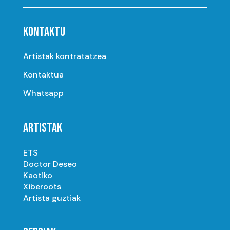
KONTAKTU
Artistak kontratatzea
Kontaktua
Whatsapp
ARTISTAK
ETS
Doctor Deseo
Kaotiko
Xiberoots
Artista guztiak