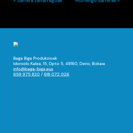
« Sarrera zaharragoak
Hurrengo sarrerak »
Baga Biga Produkzioak
Idorsolo Kalea, 15, Dpto 5, 48160, Derio, Bizkaia
info@baga-biga.eus
659 975 820
/
618 072 026
Seguir
Seguir
Seguir
Seguir
Seguir
Seguir