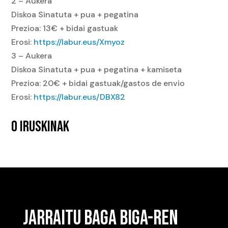
2 – Aukera
Diskoa Sinatuta + pua + pegatina
Prezioa: 13€ + bidai gastuak
Erosi:
https://labur.eus/Xmyoz
3 – Aukera
Diskoa Sinatuta + pua + pegatina + kamiseta
Prezioa: 20€ + bidai gastuak/gastos de envio
Erosi:
https://labur.eus/DBX82
0 IRUSKINAK
JARRAITU BAGA BIGA-REN