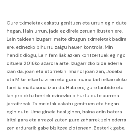
Gure tximeletak askatu genituen eta urrun egin dute
hegan. Hain urrun, jada ez direla zeruan ikusten ere.
Lain taldean izugarri maite ditugun tximeletak badira
ere, ezinezko bihurtu zaigu hauen kontrola. Min
handiz diogu, Lain familiak azken kontzertuak egingo
dituela 2016ko azarora arte. Izugarrizko bide ederra
izan da, joan eta etorriekin. Imanol joan zen, Joseba
eta Mikel elkartu ziren eta gure muina beti elkarrekiko
familia maitasuna izan da. Hala ere, gure lanbide eta
lan proiektu berriek ezinezko bihurtu dute aurrera
jarraitzeak. Tximeletak askatu genituen eta hegan
egin dute. Ume ginela hasi ginen, baina adin batera
iritsi gara eta arrazoi zuten gure zaharrek zein ederra
zen ardurarik gabe bizitzea ziotenean. Besterik gabe,