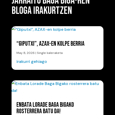
JARRAITU BAGA BIGA-REN
BLOGA IRAKURTZEN
“GIPUTXI”, AZAX-EN KOLPE BERRIA
May 8, 2026
|
Single kaleraketa
irakurri gehiago
ENBATA LORADE BAGA BIGAKO
ROSTERRERA BATU DA!