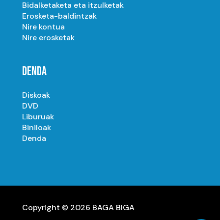
Bidalketaketa eta itzulketak
Erosketa-baldintzak
Nire kontua
Nire erosketak
DENDA
Diskoak
DVD
Liburuak
Biniloak
Denda
Copyright © 2026 BAGA BIGA