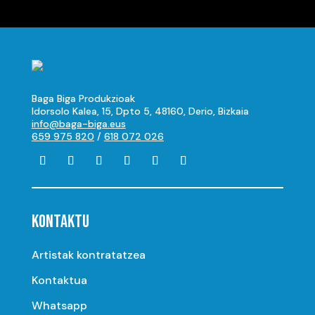
Baga Biga Produkzioak
Idorsolo Kalea, 15, Dpto 5, 48160, Derio, Bizkaia
info@baga-biga.eus
659 975 820
/
618 072 026
KONTAKTU
Artistak kontratatzea
Kontaktua
Whatsapp