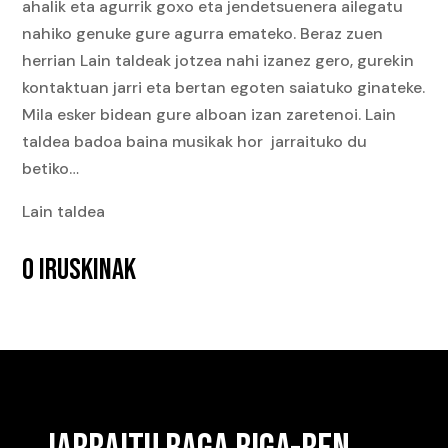
ahalik eta agurrik goxo eta jendetsuenera ailegatu
nahiko genuke gure agurra emateko. Beraz zuen
herrian Lain taldeak jotzea nahi izanez gero, gurekin
kontaktuan jarri eta bertan egoten saiatuko ginateke.
Mila esker bidean gure alboan izan zaretenoi. Lain
taldea badoa baina musikak hor jarraituko du
betiko…
Lain taldea
0 IRUSKINAK