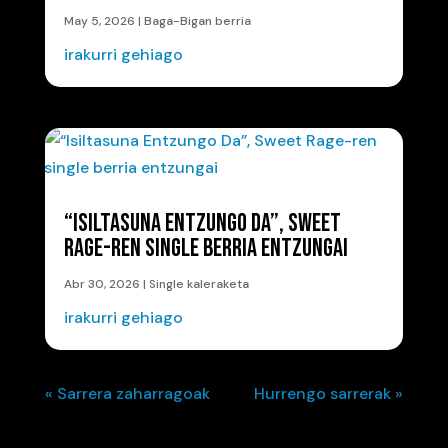
May 5, 2026
|
Baga-Bigan berria
irakurri gehiago
“ISILTASUNA ENTZUNGO DA”, SWEET
RAGE-REN SINGLE BERRIA ENTZUNGAI
Abr 30, 2026
|
Single kaleraketa
irakurri gehiago
« Sarrera zaharragoak
Hurrengo sarrerak »