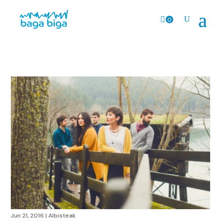
0
prodk
Jun 21, 2016
|
Albisteak