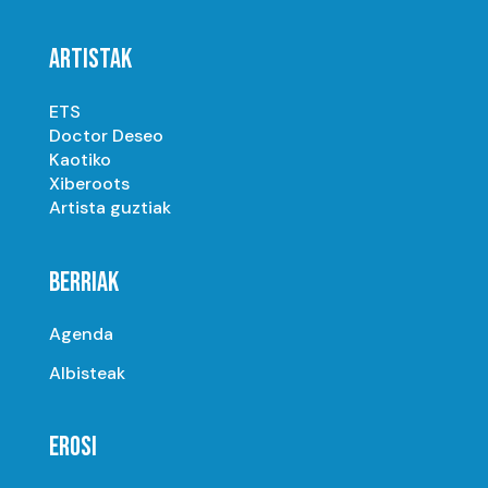
ARTISTAK
ETS
Doctor Deseo
Kaotiko
Xiberoots
Artista guztiak
BERRIAK
Agenda
Albisteak
EROSI