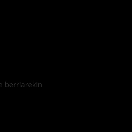
e berriarekin