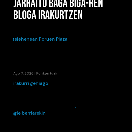
JARRAITU BAGA BIGA-REN
BLOGA IRAKURTZEN
IÑAKI PALACIOSEN“BIZI DEN HOTSA”-K BETE
ZUEN ASTELEHENEAN FORUEN PLAZA
Ago 7, 2026
|
Kontzertuak
irakurri gehiago
48280EK UDARI SOINU BANDA JARRI DIO