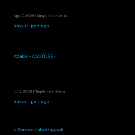
BANDIDA SINGLE BERRIAREKIN
Ago 7, 2026
|
Single kaleraketa
irakurri gehiago
KAENE ETA LIL ELKARTU DIRA UDAKO ERRITMO
BERRIA SORTZEKO: «ASSTORE»
Jul 3, 2026
|
Single kaleraketa
irakurri gehiago
« Sarrera zaharragoak