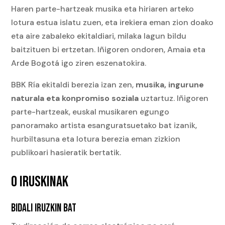
Haren parte-hartzeak musika eta hiriaren arteko
lotura estua islatu zuen, eta irekiera eman zion doako
eta aire zabaleko ekitaldiari, milaka lagun bildu
baitzituen bi ertzetan. Iñigoren ondoren, Amaia eta
Arde Bogotá igo ziren eszenatokira.
BBK Ría ekitaldi berezia izan zen,
musika, ingurune
naturala eta konpromiso soziala
uztartuz. Iñigoren
parte-hartzeak, euskal musikaren egungo
panoramako artista esanguratsuetako bat izanik,
hurbiltasuna eta lotura berezia eman zizkion
publikoari hasieratik bertatik.
0 IRUSKINAK
BIDALI IRUZKIN BAT