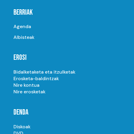
BERRIAK
Agenda
Albisteak
EROSI
Bidalketaketa eta itzulketak
Erosketa-baldintzak
Nire kontua
Nire erosketak
DENDA
Diskoak
DVD