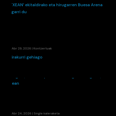
ETSK 30.000 SARRERA AGORTU DITU 24
ORDUTAN ‘ETXEAN’ EKITALDIRAKO ETA
HIRUGARREN BUESA ARENA IRAGARRI DU
Abr 29, 2026
|
Kontzertuak
irakurri gehiago
«AGUR», MODUS OPERANDIREN ONGIETORRI
AGURRA, KALEAN
Abr 24, 2026
|
Single kaleraketa