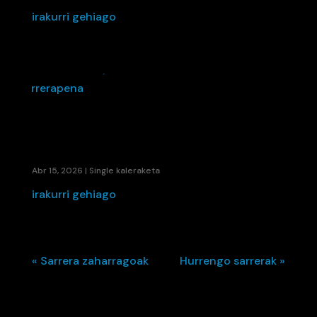
irakurri gehiago
SORGINKERIA, EIDER SAEZEN DISKO BERRIKO
LEHEN AURRERAPENA
Abr 15, 2026
|
Single kaleraketa
irakurri gehiago
« Sarrera zaharragoak
Hurrengo sarrerak »