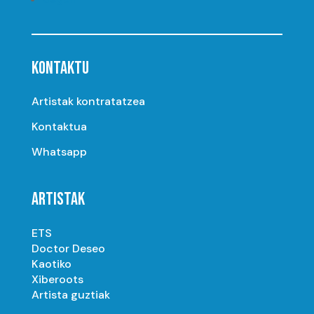
KONTAKTU
Artistak kontratatzea
Kontaktua
Whatsapp
ARTISTAK
ETS
Doctor Deseo
Kaotiko
Xiberoots
Artista guztiak