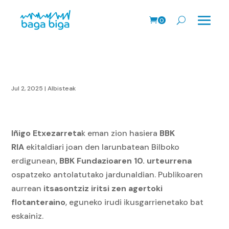
0
prodk
Jul 2, 2025
|
Albisteak
Iñigo Etxezarreta
k eman zion hasiera
BBK
RIA
ekitaldiari joan den larunbatean Bilboko
erdigunean,
BBK Fundazioaren 10. urteurrena
ospatzeko antolatutako jardunaldian. Publikoaren
aurrean
itsasontziz iritsi zen agertoki
flotanteraino
, eguneko irudi ikusgarrienetako bat
eskainiz.