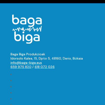
Baga Biga Produkzioak
Idorsolo Kalea, 15, Dpto 5, 48160, Derio, Bizkaia
info@baga-biga.eus
659 975 820
/
618 072 026
Seguir
Seguir
Seguir
Seguir
Seguir
Seguir