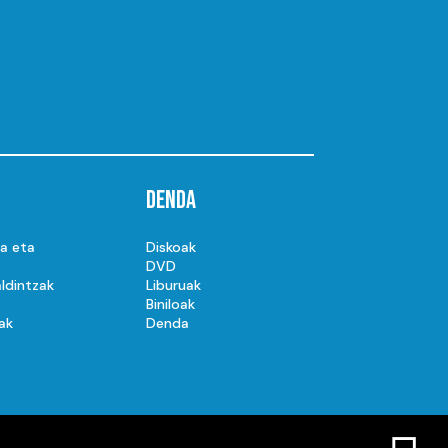
Denda
ta eta
Diskoak
DVD
ldintzak
Liburuak
Biniloak
ak
Denda