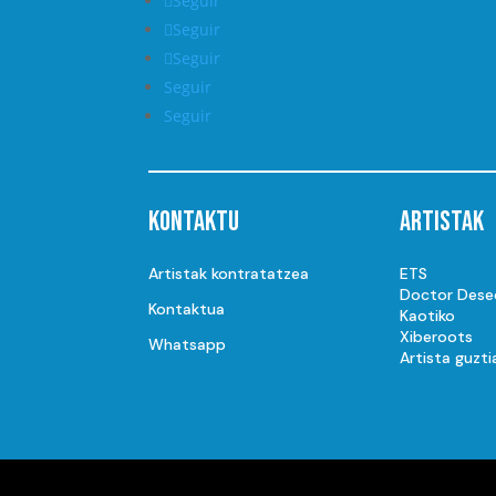
Seguir
Seguir
Seguir
Seguir
Seguir
Kontaktu
Artistak
Artistak kontratatzea
ETS
Doctor Dese
Kontaktua
Kaotiko
Xiberoots
Whatsapp
Artista guzti