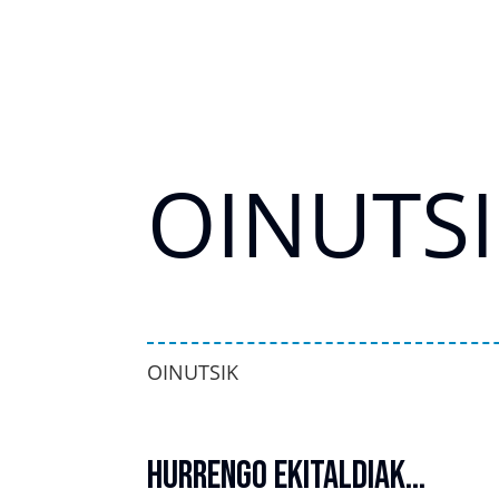
OINUTSI
OINUTSIK
Hurrengo ekitaldiak…