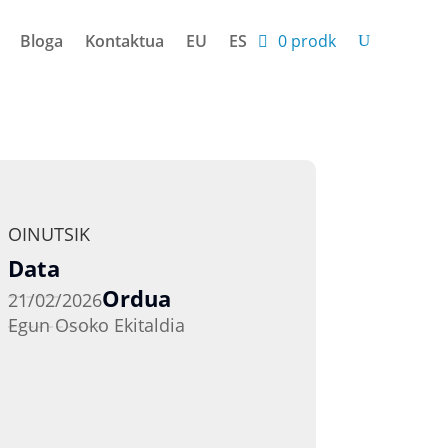
Bloga
Kontaktua
EU
ES
0 prodk
OINUTSIK
Data
Ordua
21/02/2026
Egun Osoko Ekitaldia