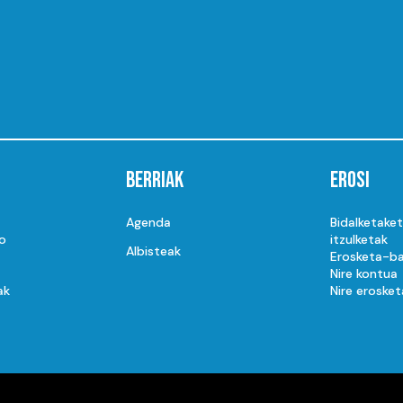
Berriak
Erosi
Agenda
Bidalketake
o
itzulketak
Albisteak
Erosketa-ba
Nire kontua
ak
Nire erosket