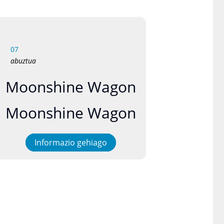
07
abuztua
Moonshine Wagon
Moonshine Wagon
Informazio gehiago