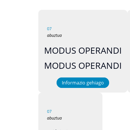
07
abuztua
MODUS OPERANDI
MODUS OPERANDI
Informazio gehiago
07
abuztua