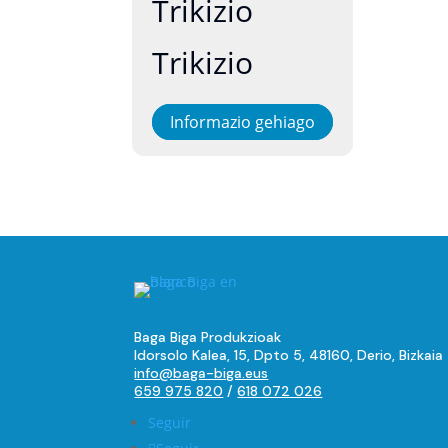
Trikizio
Trikizio
Informazio gehiago
Baga Biga Produkzioak
Idorsolo Kalea, 15, Dpto 5, 48160, Derio, Bizkaia
info@baga-biga.eus
659 975 820
/
618 072 026
Seguir