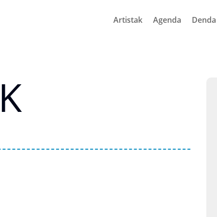
Artistak
Agenda
Denda
K