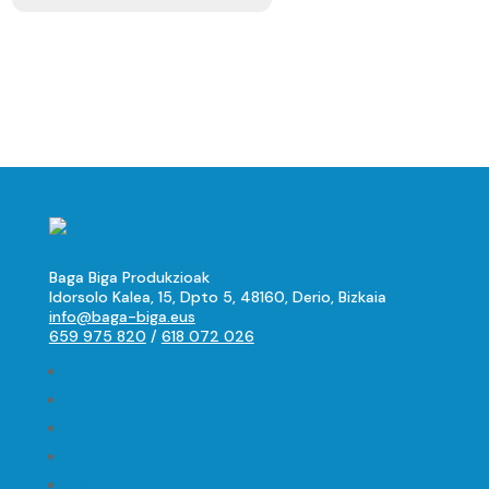
Baga Biga Produkzioak
Idorsolo Kalea, 15, Dpto 5, 48160, Derio, Bizkaia
info@baga-biga.eus
659 975 820
/
618 072 026
Seguir
Seguir
Seguir
Seguir
Seguir