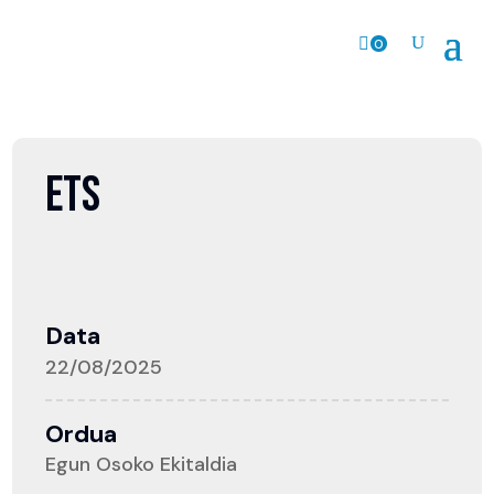
0
prodk
ETS
Data
22/08/2025
Ordua
Egun Osoko Ekitaldia