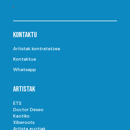
Seguir
KONTAKTU
Artistak kontratatzea
Kontaktua
Whatsapp
ARTISTAK
ETS
Doctor Deseo
Kaotiko
Xiberoots
Artista guztiak