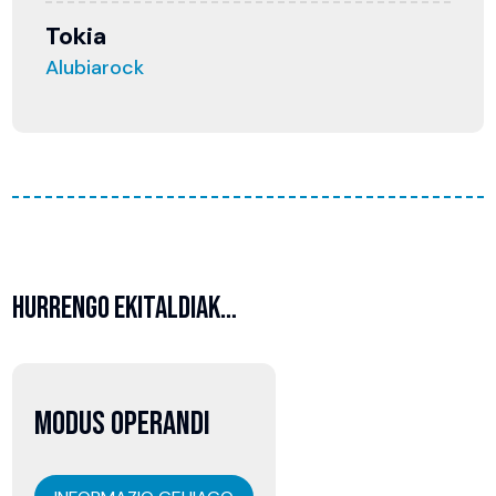
Tokia
Alubiarock
HURRENGO EKITALDIAK…
07
MODUS OPERANDI
abuztua