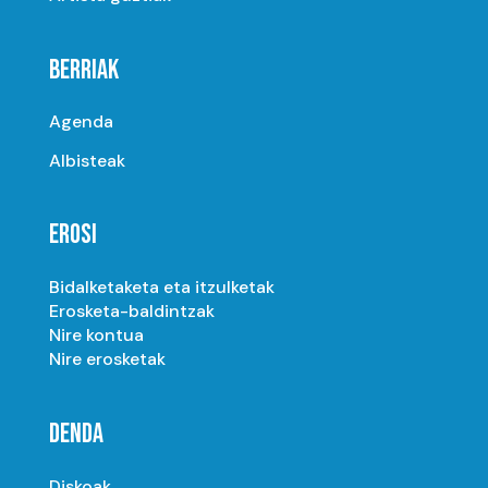
BERRIAK
Agenda
Albisteak
EROSI
Bidalketaketa eta itzulketak
Erosketa-baldintzak
Nire kontua
Nire erosketak
DENDA
Diskoak