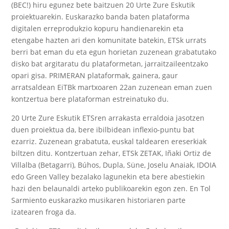
(BEC!) hiru egunez bete baitzuen
20 Urte Zure Eskutik
proiektuarekin. Euskarazko banda baten plataforma
digitalen erreprodukzio kopuru handienarekin eta
etengabe hazten ari den komunitate batekin, ETSk urrats
berri bat eman du eta egun horietan zuzenean grabatutako
disko bat argitaratu du plataformetan, jarraitzaileentzako
opari gisa.
PRIMERAN
plataformak, gainera, gaur
arratsaldean EiTBk martxoaren 22an zuzenean eman zuen
kontzertua bere plataforman estreinatuko du.
20 Urte Zure Eskutik
ETSren arrakasta erraldoia jasotzen
duen proiektua da, bere ibilbidean inflexio-puntu bat
ezarriz. Zuzenean grabatuta, euskal taldearen ereserkiak
biltzen ditu. Kontzertuan zehar,
ETS
k
ZETAK, Iñaki Ortiz de
Villalba (Betagarri), Búhos, Dupla, Süne, Joselu Anaiak, IDOIA
edo Green Valley
bezalako lagunekin eta bere abestiekin
hazi den belaunaldi arteko publikoarekin egon zen.
En Tol
Sarmiento
euskarazko musikaren historiaren parte
izatearen froga da.