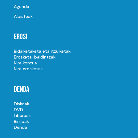
Agenda
Albisteak
Erosi
Bidalketaketa eta itzulketak
Erosketa-baldintzak
Nire kontua
Nire erosketak
Denda
Diskoak
DVD
Liburuak
Biniloak
Denda