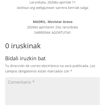
Larunbata, 2026ko apirilak 11
lasttour.org webgunean sarrera berriak salga
MADRIL, Movistar Arena
2026ko apirilaren 25a, larunbata
SARRERAK AGORTUTA!!
0 iruskinak
Bidali iruzkin bat
Tu dirección de correo electrónico no será publicada.
Los
campos obligatorios están marcados con
*