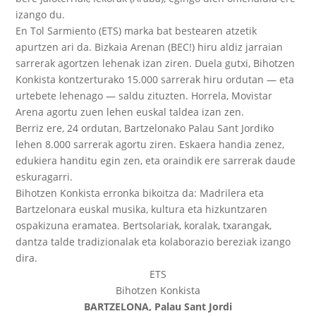
izango du.
En Tol Sarmiento (ETS) marka bat bestearen atzetik
apurtzen ari da. Bizkaia Arenan (BEC!) hiru aldiz jarraian
sarrerak agortzen lehenak izan ziren. Duela gutxi, Bihotzen
Konkista kontzerturako 15.000 sarrerak hiru ordutan — eta
urtebete lehenago — saldu zituzten. Horrela, Movistar
Arena agortu zuen lehen euskal taldea izan zen.
Berriz ere, 24 ordutan, Bartzelonako Palau Sant Jordiko
lehen 8.000 sarrerak agortu ziren. Eskaera handia zenez,
edukiera handitu egin zen, eta oraindik ere sarrerak daude
eskuragarri.
Bihotzen Konkista erronka bikoitza da: Madrilera eta
Bartzelonara euskal musika, kultura eta hizkuntzaren
ospakizuna eramatea. Bertsolariak, koralak, txarangak,
dantza talde tradizionalak eta kolaborazio bereziak izango
dira.
ETS
Bihotzen Konkista
BARTZELONA, Palau Sant Jordi