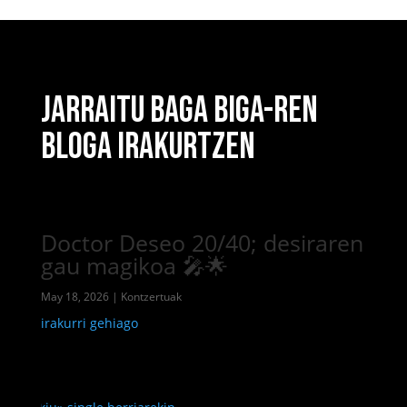
JARRAITU BAGA BIGA-REN
BLOGA IRAKURTZEN
Doctor Deseo 20/40; desiraren
gau magikoa 🎤🌟
May 18, 2026
|
Kontzertuak
irakurri gehiago