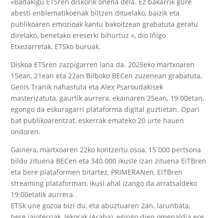
«Badakigu ETSren diskorik onena dela. Ez bakarrik gure
abesti enblematikoenak biltzen dituelako, baizik eta
publikoaren emozioak kantu bakoitzean grabatuta geratu
direlako, benetako ereserki bihurtuz «, dio Iñigo
Etxezarretak, ETSko buruak.
Diskoa ETSren zazpigarren lana da.
2025eko martxoaren
15ean, 21ean eta 22an
Bilboko BECen zuzenean grabatuta,
Genis Trani
k nahastuta eta
Alex Psaroudakis
ek
masterizatuta, gaurtik aurrera,
ekainaren 25ean, 19:00etan
,
egongo da eskuragarri plataforma digital guztietan. Opari
bat publikoarentzat, eskerrak emateko 20 urte hauen
ondoren.
Gainera, martxoaren 22ko kontzertu osoa, 15.000 pertsona
bildu zituena BECen eta 340.000 ikusle izan zituena EiTBren
eta bere plataformen bitartez, PRIMERANen, EITBren
streaming plataforman, ikusi ahal izango da arratsaldeko
19:00etatik aurrera.
ETSk une gozoa bizi du, eta abuztuaren 2an, larunbata,
bere jaioterriak, Iekorak (Araba), egingo dien omenaldia ere