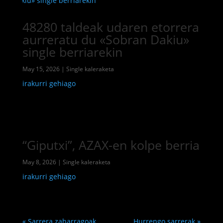
48280 taldeak udaren etorrera
aurreratu du «Sobran Dakiu»
single berriarekin
May 15, 2026
|
Single kaleraketa
irakurri gehiago
“Giputxi”, AZAX-en kolpe berria
May 8, 2026
|
Single kaleraketa
irakurri gehiago
« Sarrera zaharragoak
Hurrengo sarrerak »