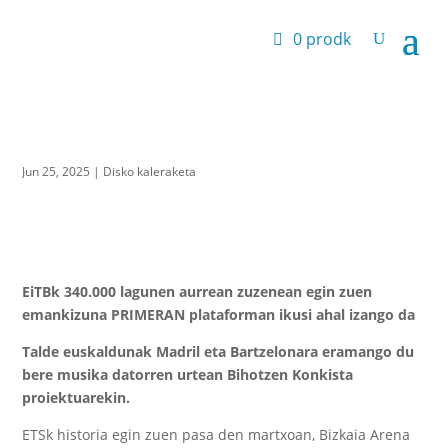
0 prodk
Jun 25, 2025
|
Disko kaleraketa
EiTBk 340.000 lagunen aurrean zuzenean egin zuen
emankizuna PRIMERAN plataforman ikusi ahal izango da
Talde euskaldunak Madril eta Bartzelonara eramango du
bere musika datorren urtean Bihotzen Konkista
proiektuarekin.
ETS
k historia egin zuen pasa den martxoan, Bizkaia Arena