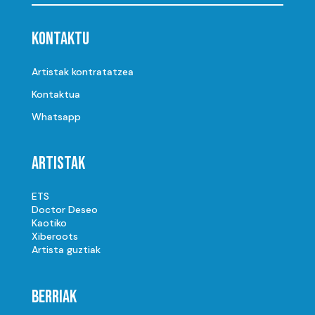
Kontaktu
Artistak kontratatzea
Kontaktua
Whatsapp
Artistak
ETS
Doctor Deseo
Kaotiko
Xiberoots
Artista guztiak
Berriak