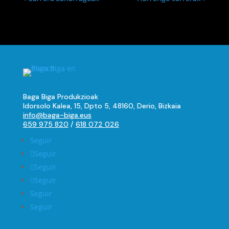
Baga Biga Produkzioak
Idorsolo Kalea, 15, Dpto 5, 48160, Derio, Bizkaia
info@baga-biga.eus
659 975 820
/
618 072 026
Seguir
Seguir
Seguir
Seguir
Seguir
Seguir