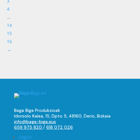
3
4
…
14
15
16
→
Baga Biga Produkzioak
Idorsolo Kalea, 15, Dpto 5, 48160, Derio, Bizkaia
info@baga-biga.eus
659 975 820
/
618 072 026
Seguir