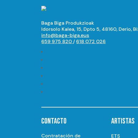
Baga Biga Produkzioak
Idorsolo Kalea, 15, Dpto 5, 48160, Derio, B
info@baga-biga.eus
659 975 820
/
618 072 026
Seguir
Seguir
Seguir
Seguir
Seguir
Seguir
CONTACTO
ARTISTAS
Contratación de
ETS