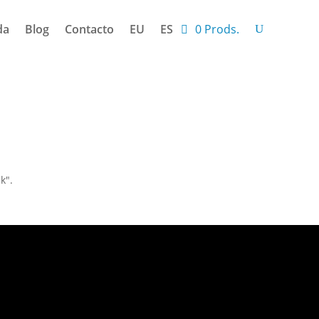
da
Blog
Contacto
EU
ES
0 Prods.
k".