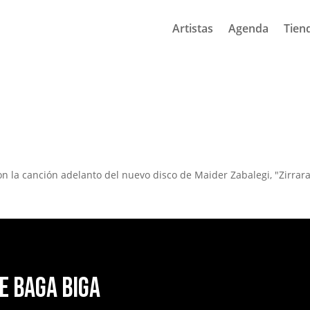
Artistas
Agenda
Tien
on la canción adelanto del nuevo disco de Maider Zabalegi, "Zirrara
e Baga Biga