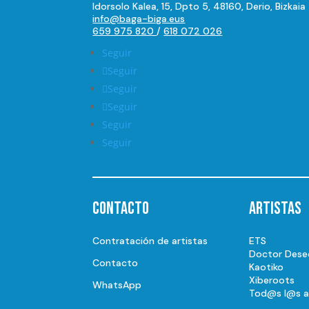
Idorsolo Kalea, 15, Dpto 5, 48160, Derio, Bizkaia
info@baga-biga.eus
659 975 820
/
618 072 026
Seguir
Seguir
Seguir
Seguir
Seguir
Seguir
Contacto
Artistas
Contratación de artistas
ETS
Doctor Dese
Contacto
Kaotiko
Xiberoots
WhatsApp
Tod@s l@s a