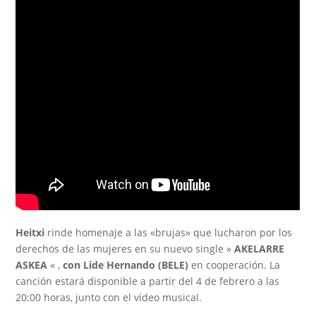
Heitxi
rinde homenaje a las «brujas» que lucharon por los
derechos de las mujeres
en su nuevo single
»
AKELARRE
ASKEA
«
,
con Lide Hernando (BELE)
en cooperación. La
canción estará disponible a partir del 4 de febrero a las
20:00 horas, junto con el vídeo musical.