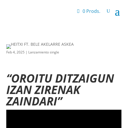
0 Prods.
Feb 4, 2025
|
Lanzamiento single
“OROITU DITZAIGUN
IZAN ZIRENAK
ZAINDARI”