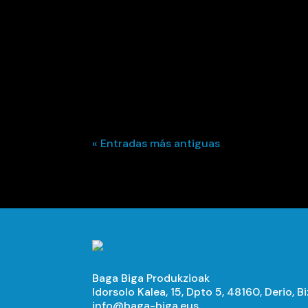
« Entradas más antiguas
Baga Biga Produkzioak
Idorsolo Kalea, 15, Dpto 5, 48160, Derio, B
info@baga-biga.eus