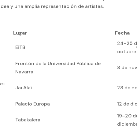
dea y una amplia representación de artistas.
Lugar
Fecha
24–25 d
EiTB
octubre
Frontón de la Universidad Pública de
8 de no
Navarra
de-
Jaï Alaï
28 de n
Palacio Europa
12 de di
19–20 d
Tabakalera
diciemb