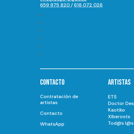
659 975 820
/
618 072 026
Seguir
Seguir
Seguir
Seguir
Seguir
Seguir
CONTACTO
ARTISTAS
Contratación de
ETS
artistas
Doctor De
Kaotiko
Contacto
Xiberoots
Tod@s l@s 
WhatsApp