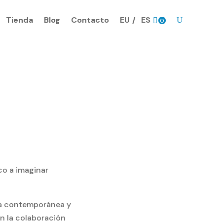
Tienda
Blog
Contacto
EU
ES
0
Prods.
ico a imaginar
ca contemporánea y
on la colaboración