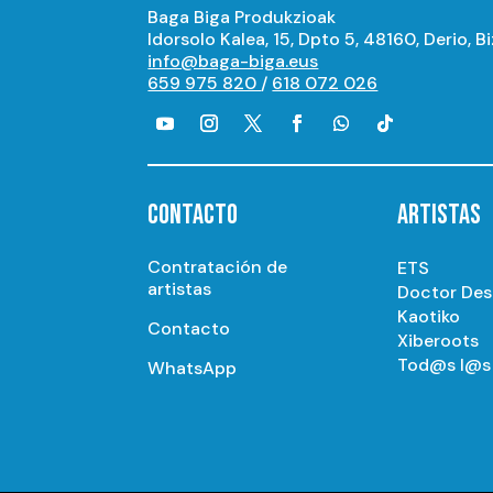
Baga Biga Produkzioak
Idorsolo Kalea, 15, Dpto 5, 48160, Derio, B
info@baga-biga.eus
659 975 820
/
618 072 026
CONTACTO
ARTISTAS
Contratación de
ETS
artistas
Doctor De
Kaotiko
Contacto
Xiberoots
Tod@s l@s 
WhatsApp