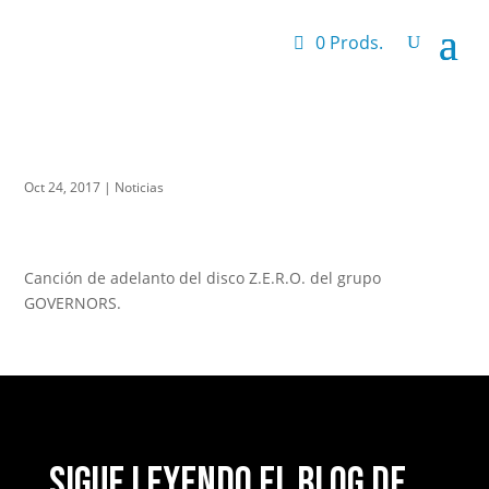
0 Prods.
Oct 24, 2017
|
Noticias
Canción de adelanto del disco Z.E.R.O. del grupo
GOVERNORS.
Sigue leyendo el blog de