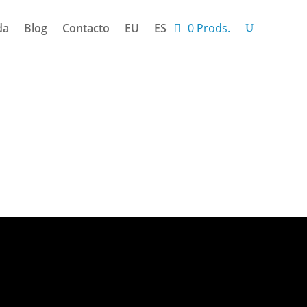
da
Blog
Contacto
EU
ES
0 Prods.