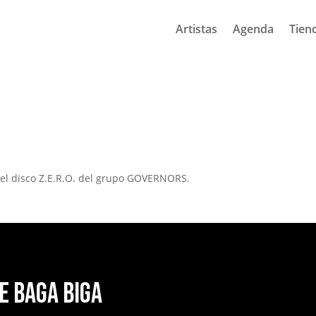
Artistas
Agenda
Tien
el disco Z.E.R.O. del grupo GOVERNORS.
e Baga Biga