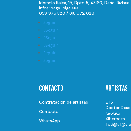
Idorsolo Kalea, 15, Dpto 5, 48160, Derio, Bizkaia
info@baga-biga.eus
659 975 820
/
618 072 026
Seguir
Seguir
Seguir
Seguir
Seguir
Seguir
Contacto
Artistas
Contratación de artistas
ETS
Doctor Dese
Contacto
Kaotiko
Xiberoots
WhatsApp
Tod@s l@s a