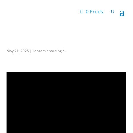
0 Prods.
May 21, 2025
|
Lanzamiento single