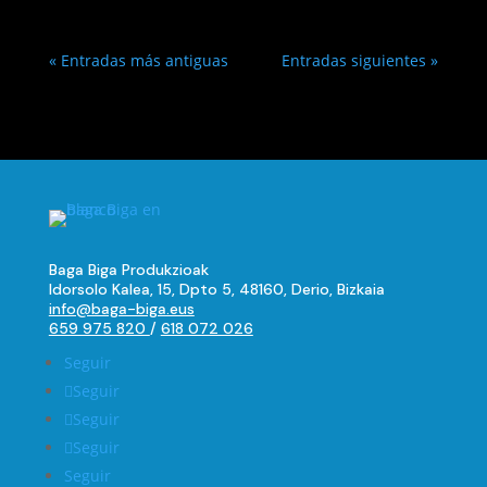
« Entradas más antiguas
Entradas siguientes »
Baga Biga Produkzioak
Idorsolo Kalea, 15, Dpto 5, 48160, Derio, Bizkaia
info@baga-biga.eus
659 975 820
/
618 072 026
Seguir
Seguir
Seguir
Seguir
Seguir