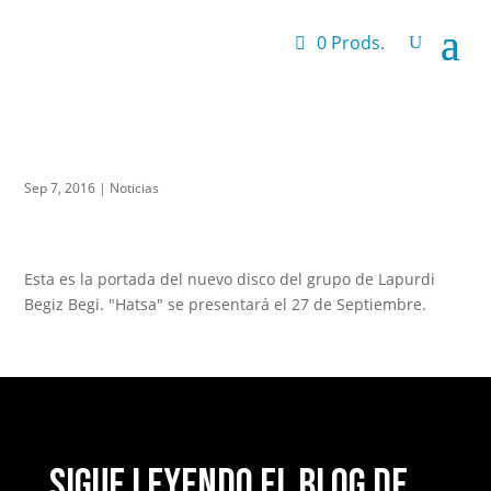
0 Prods.
Sep 7, 2016
|
Noticias
Esta es la portada del nuevo disco del grupo de Lapurdi
Begiz Begi. "Hatsa" se presentará el 27 de Septiembre.
Sigue leyendo el blog de