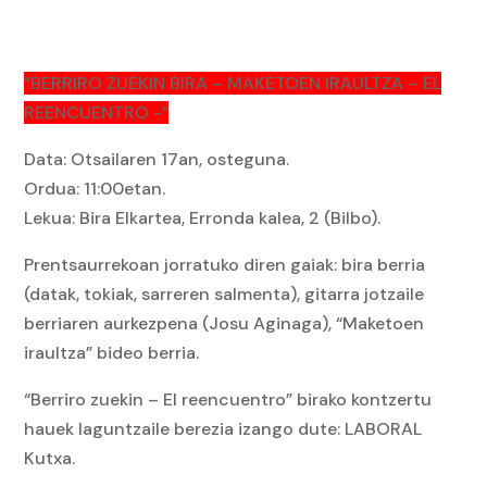
“BERRIRO ZUEKIN BIRA – MAKETOEN IRAULTZA – EL
REENCUENTRO -”
Data: Otsailaren 17an, osteguna.
Ordua: 11:00etan.
Lekua: Bira Elkartea, Erronda kalea, 2 (Bilbo).
Prentsaurrekoan jorratuko diren gaiak: bira berria
(datak, tokiak, sarreren salmenta), gitarra jotzaile
berriaren aurkezpena (Josu Aginaga), “Maketoen
iraultza” bideo berria.
“Berriro zuekin – El reencuentro” birako kontzertu
hauek laguntzaile berezia izango dute: LABORAL
Kutxa.