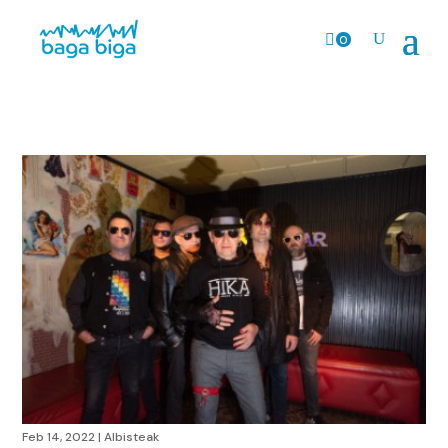
0
prodk
Feb 14, 2022
|
Albisteak