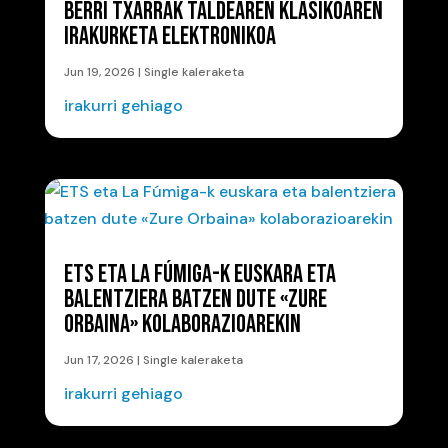
BERRI TXARRAK TALDEAREN KLASIKOAREN
IRAKURKETA ELEKTRONIKOA
Jun 19, 2026
|
Single kaleraketa
irakurri gehiago
ETS ETA LA FÚMIGA-K EUSKARA ETA
BALENTZIERA BATZEN DUTE «ZURE
ORBAINA» KOLABORAZIOAREKIN
Jun 17, 2026
|
Single kaleraketa
irakurri gehiago