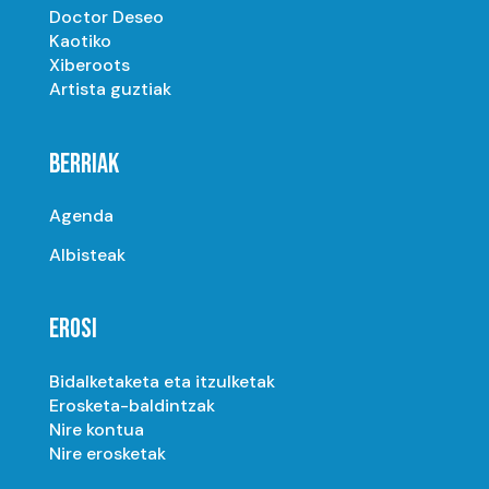
Doctor Deseo
Kaotiko
Xiberoots
Artista guztiak
BERRIAK
Agenda
Albisteak
EROSI
Bidalketaketa eta itzulketak
Erosketa-baldintzak
Nire kontua
Nire erosketak