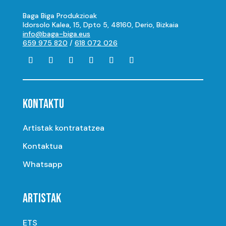
Baga Biga Produkzioak
Idorsolo Kalea, 15, Dpto 5, 48160, Derio, Bizkaia
info@baga-biga.eus
659 975 820
/
618 072 026
KONTAKTU
Artistak kontratatzea
Kontaktua
Whatsapp
ARTISTAK
ETS