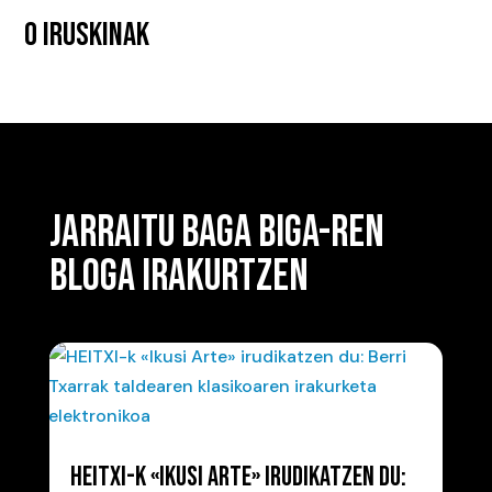
0 IRUSKINAK
JARRAITU BAGA BIGA-REN
BLOGA IRAKURTZEN
HEITXI-K «IKUSI ARTE» IRUDIKATZEN DU: