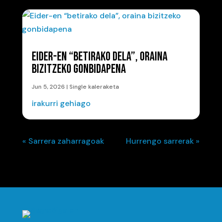
EIDER-EN “BETIRAKO DELA”, ORAINA
BIZITZEKO GONBIDAPENA
Jun 5, 2026
|
Single kaleraketa
irakurri gehiago
« Sarrera zaharragoak
Hurrengo sarrerak »