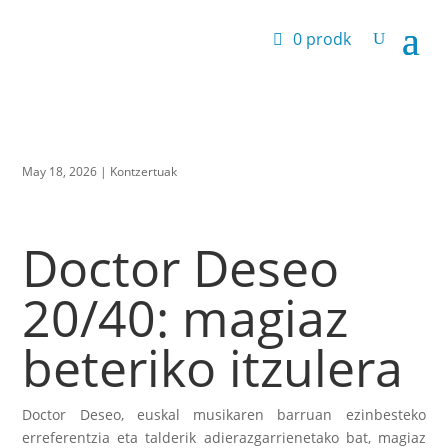
0 prodk
May 18, 2026
|
Kontzertuak
Doctor Deseo
20/40: magiaz
beteriko itzulera
Doctor Deseo, euskal musikaren barruan ezinbesteko
erreferentzia eta talderik adierazgarrienetako bat, magiaz