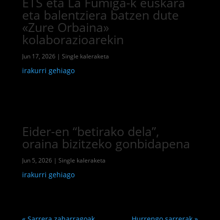
ETS eta La Fúmiga-k euskara
eta balentziera batzen dute
«Zure Orbaina»
kolaborazioarekin
Jun 17, 2026
|
Single kaleraketa
irakurri gehiago
Eider-en “betirako dela”,
oraina bizitzeko gonbidapena
Jun 5, 2026
|
Single kaleraketa
irakurri gehiago
« Sarrera zaharragoak
Hurrengo sarrerak »