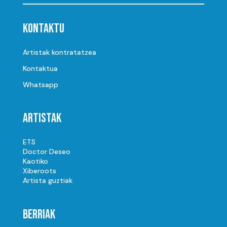
Kontaktu
Artistak kontratatzea
Kontaktua
Whatsapp
Artistak
ETS
Doctor Deseo
Kaotiko
Xiberoots
Artista guztiak
Berriak