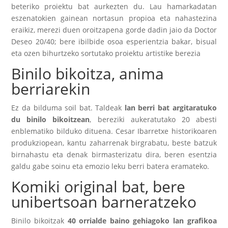
beteriko proiektu bat aurkezten du. Lau hamarkadatan
eszenatokien gainean nortasun propioa eta nahastezina
eraikiz, merezi duen oroitzapena gorde dadin jaio da Doctor
Deseo 20/40; bere ibilbide osoa esperientzia bakar, bisual
eta ozen bihurtzeko sortutako proiektu artistike berezia
Binilo bikoitza, anima
berriarekin
Ez da bilduma soil bat. Taldeak
lan berri bat argitaratuko
du binilo bikoitzean
, bereziki aukeratutako 20 abesti
enblematiko bilduko dituena. Cesar Ibarretxe historikoaren
produkziopean, kantu zaharrenak birgrabatu, beste batzuk
birnahastu eta denak birmasterizatu dira, beren esentzia
galdu gabe soinu eta emozio leku berri batera eramateko.
Komiki original bat, bere
unibertsoan barneratzeko
Binilo bikoitzak
40 orrialde baino gehiagoko lan grafikoa