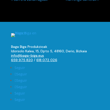
Baga Biga Produkzioak
Idorsolo Kalea, 15, Dpto 5, 48160, Derio, Bizkaia
info@baga-biga.eus
659 975 820
/
618 072 026
Seguir
Seguir
Seguir
Seguir
Seguir
Seguir