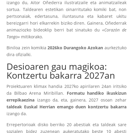
izango du, Aitor Oñederra ilustratzaile eta animatzaileak
sortua. Taldearen estetikan oinarritutako komiki bat, non
pertsonaiak, edertasuna, iluntasuna eta kabaret ukitu
bereizgarri hori elkarrekin biziko diren. Gainera, Oñederrak
animaziozko bideoklip berri bat sinatuko du
«Corazón de
Tango»
mitikorako.
Biniloa zein komikia
2026ko Durangoko Azokan
aurkeztuko
dira ofizialki.
Desioaren gau magikoa:
Kontzertu bakarra 2027an
Proiektuaren klimax handia 2027ko apirilaren 24an iritsiko
da Bilbao Arena Miribillan.
Formatu handiko ikuskizun
errepikaezina
izango da, eta, gainera, 2027 osoan zehar
taldeak Euskal Herrian emango duen kontzertu bakarra
izango da.
Errepertorioak disko berriko 20 abestiak eta taldeak sare
sozialen bidez zuzenean aukeratutako beste 10 abesti