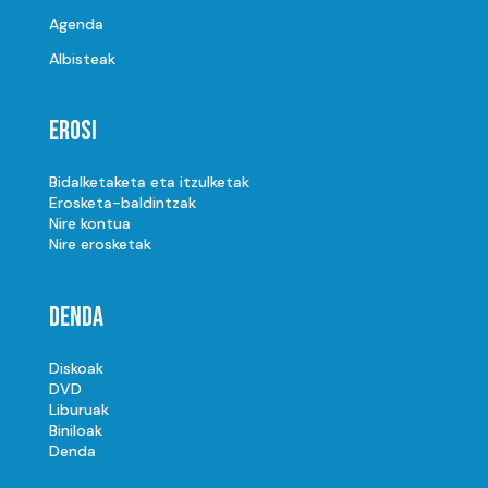
Agenda
Albisteak
Erosi
Bidalketaketa eta itzulketak
Erosketa-baldintzak
Nire kontua
Nire erosketak
Denda
Diskoak
DVD
Liburuak
Biniloak
Denda