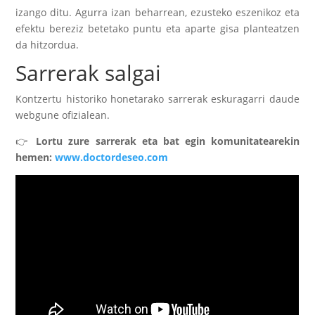
izango ditu. Agurra izan beharrean, ezusteko eszenikoz eta
efektu bereziz betetako puntu eta aparte gisa planteatzen
da hitzordua.
Sarrerak salgai
Kontzertu historiko honetarako sarrerak eskuragarri daude
webgune ofizialean.
👉
Lortu zure sarrerak eta bat egin komunitatearekin
hemen:
www.doctordeseo.com