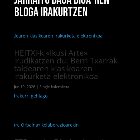
BLOGA IRAKURTZEN
HEITXI-k «Ikusi Arte»
irudikatzen du: Berri Txarrak
taldearen klasikoaren
irakurketa elektronikoa
Jun 19, 2026
|
Single kaleraketa
irakurri gehiago