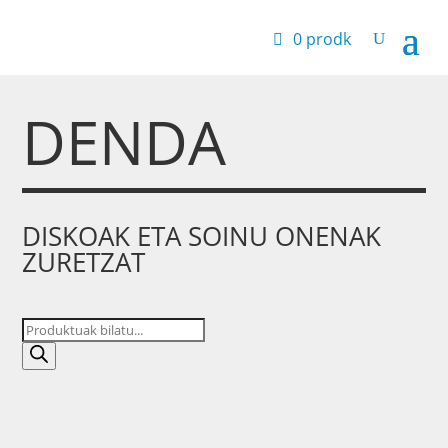
0 prodk
DENDA
DISKOAK ETA SOINU ONENAK
ZURETZAT
Produktu
bilaketa