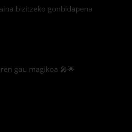
oraina bizitzeko gonbidapena
aren gau magikoa 🎤🌟