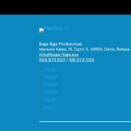
Baga Biga Produkzioak
Idorsolo Kalea, 15, Dpto 5, 48160, Derio, Bizkaia
info@baga-biga.eus
659 975 820
/
618 072 026
Seguir
Seguir
Seguir
Seguir
Seguir
Seguir