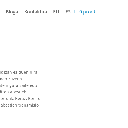
Bloga
Kontaktua
EU
ES
0 prodk
ik izan ez duen bira
reman zuzena
te inguratzaile edo
diren abestiek.
ertuak. Beraz, Benito
 abestien transmisio