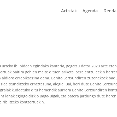
Artistak
Agenda
Denda
0 urteko ibilbidean egindako kantaria, gogotsu dator 2020 arte eten
zertuak baitira gehien maite dituen ariketa, bere entzuleekin har
a aldioro errepikaezina dena. Benito Lertxundiren zuzenekoek badu
uslea txunditzeko erraztasuna, alegia. Bai, hori dute Benito Lertxun
gralak kudeatuko ditu hemendik aurrera Benito Lertxundiren kontz
t lanak egingo dizkio Baga-Bigak, eta batera jardungo dute haren
biribiltzeko kontzertuekin.
k