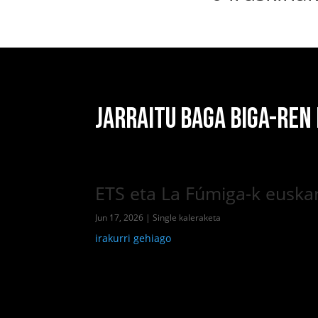
JARRAITU BAGA BIGA-REN
ETS eta La Fúmiga-k euskar
Jun 17, 2026
|
Single kaleraketa
irakurri gehiago