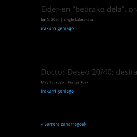
Eider-en “betirako dela”, 
Jun 5, 2026
|
Single kaleraketa
irakurri gehiago
Doctor Deseo 20/40; desir
May 18, 2026
|
Kontzertuak
irakurri gehiago
« Sarrera zaharragoak