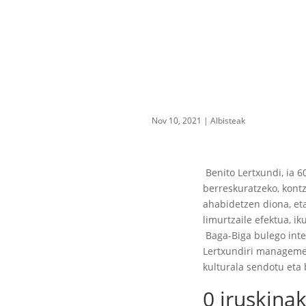
Nov 10, 2021
|
Albisteak
Benito Lertxundi, ia 6
berreskuratzeko, kont
ahabidetzen diona, et
limurtzaile efektua, ik
Baga-Biga bulego inte
Lertxundiri managemen
kulturala sendotu eta 
0 iruskina