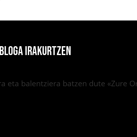
 BLOGA IRAKURTZEN
a eta balentziera batzen dute «Zure O