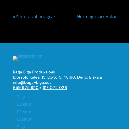
« Sarrera zaharragoak
Hurrengo sarrerak »
Baga Biga Produkzioak
Idorsolo Kalea, 15, Dpto 5, 48160, Derio, Bizkaia
info@baga-biga.eus
659 975 820
/
618 072 026
Seguir
Seguir
Seguir
Seguir
Seguir