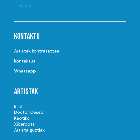
Seguir
Kontaktu
Artistak kontratatzea
Kontaktua
Whatsapp
Artistak
ETS
Doctor Deseo
Kaotiko
Xiberoots
Artista guztiak