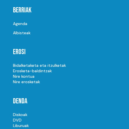
Berriak
Agenda
Albisteak
Erosi
Bidalketaketa eta itzulketak
Erosketa-baldintzak
Nire kontua
Nire erosketak
Denda
Diskoak
DVD
Liburuak