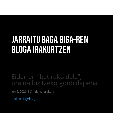
JARRAITU BAGA BIGA-REN
BLOGA IRAKURTZEN
Eider-en “betirako dela”,
oraina bizitzeko gonbidapena
Jun 5, 2026
|
Single kaleraketa
irakurri gehiago