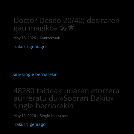
Doctor Deseo 20/40; desiraren
gau magikoa 🎤🌟
May 18, 2026
|
Kontzertuak
irakurri gehiago
48280 taldeak udaren etorrera
aurreratu du «Sobran Dakiu»
single berriarekin
May 15, 2026
|
Single kaleraketa
irakurri gehiago