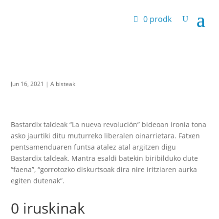
0 prodk
Jun 16, 2021
|
Albisteak
Bastardix taldeak “La nueva revolución” bideoan ironia tona
asko jaurtiki ditu muturreko liberalen oinarrietara. Fatxen
pentsamenduaren funtsa atalez atal argitzen digu
Bastardix taldeak. Mantra esaldi batekin biribilduko dute
“faena”, “gorrotozko diskurtsoak dira nire iritziaren aurka
egiten dutenak”.
0 iruskinak